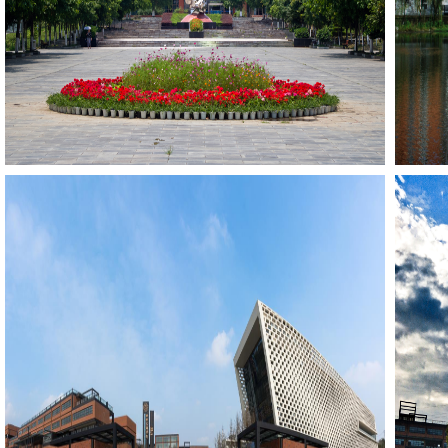
弱冠之
选择
在天府
贺母校2
饮水思