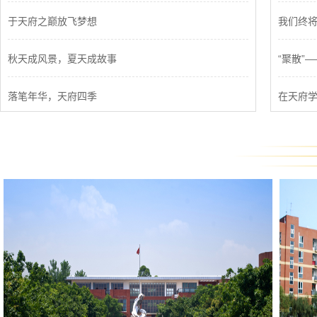
于天府之巅放飞梦想
我们终
秋天成风景，夏天成故事
“聚散”
落笔年华，天府四季
在天府
不忘初心，奋力前行
大学：
风雨兼程二十载，予我四年陪伴
感念师
始于天府学院的追梦之旅
人海阔
磅礴初见
二十赶朝暮，永远是少年
二十年·