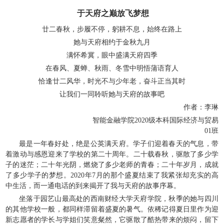
于天府之巅放飞梦想
廿二春秋，步履不停，躬耕不息，始终在路上
她与天府相约于金秋九月
满怀希冀，眼中盛满天府四季
在春风、夏蝉、秋雨、冬雪中明悟蒲语育人
恰逢廿二风华，时光不与少年老，奋斗正当其时
让我们一同聆听她与天府的故事吧
作者：李琳
智能金融学院2020级本科国际经济与贸易
01班
最是一年春好处，绝是公英满天府。学子们迎着春天的气息，带
着激动与感恩迎来了学校的第二十周年。二十载春秋，驱散了多少学
子的迷茫；二十年光阴，燃烧了多少老师的青春；二十年岁月，成就
了多少学子的梦想。2020年7月的那个盛夏结束了我紧张却充实的高
中生活，而一通电话的到来揭开了我与天府的故事序幕。
坐落于园艺山最高处的西南财经大学天府学院，秋季的她与四川
的其他学校一般，都同样滞留着盛夏的暑气。依稀记得夏日里作为迎
新志愿者的学长与学姐们笑意粲然，它驱散了酷热带来的烦闷，留下