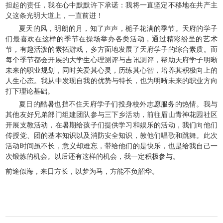
担起的责任，我在心中默默许下承诺：我将一直坚定不移地在共产主
义这条光明大道上，一直前进！
夏天的风，明朗的月，知了声声，栀子花满的季节。天府的学子
们最喜欢在这样的季节在操场举办各类活动，通过精彩纷呈的艺术
节，有趣活泼的素拓游戏，多方面地发展了天府学子的综合素质。而
每个季节都会开展的大学生心理测评与吉讯测评，帮助天府学子明晰
未来的职业规划，同时关爱其心灵，历练其心智，培养其积极向上的
人生心态。我从中发现自我的优势与特长，也为明晰未来的职业方向
打下理论基础。
夏日的酷暑也挡不住天府学子们投身校外志愿服务的热情。我与
其他友好兄弟部门组建团队参与三下乡活动，前往眉山青神花园社区
开展支教活动，在暑期给孩子们提供学习和娱乐的活动，我们向他们
传授党、团的基本知识以及消防安全知识，教他们唱歌和跳舞。此次
活动时间虽不长，意义却难忘，带给他们的是快乐，也是给我自己一
次锻炼的机会。以后还有这样的机会，我一定积极参与。
前途似海，来日方长，以梦为马，方能不负韶华。