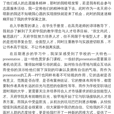
了他们感人的志愿服务精神，那时的我暗暗发誓，若是我有机会参与
志愿服务活动，我一定将他们的精神传递下去。此时作为一名天府小
萌新的我还不知晓我心愿的实现很快就迎来了机会，此时的我迷迷糊
糊开始了我的求学探索之旅。
在入学教育的课上，在学生手册里，在高亮老师的谆谆教导下，
我初步了解到了天府学院的教学理念与人才培养目标。“崇文尚武，
敏思践行”，天府学院努力培养人才，但不局限于专项型人才，更多
的是想培养复合型、全面型人才，同时注重教学与实践密切联系，不
让书本高于现实、不让书本脱离实践。
在后期逐步的学习中，我深深感受到了学校的一大特色—
presentation，这一特色贯穿多门课程。一份好的presentation需要展示
者机动灵活、懂得如何吸引你的观众、如何恰当合理地与观众互动从
而使你的演示给他们留下深刻的印象以及拥有自信的气场。而作为
presentation的工具—PPT也同样有着不可轻视的作用，它的选材是否
有意义、范围是否合理、是否有案例佐证、它的整体布局等等，都需
要制作者具有长远的目光与思想的创新性等等。而作为学校至职场过
渡时期的大学，更需要关注并培养符合人才市场要求的职业技能型人
才。天府学院具有前瞻性目光，较早地开始了它与职场接轨的人才培
养方案。而我从中受益匪浅，从初次的坑坑巴巴到逐步顺畅，从怯怯
懦懦到虽然还是会很紧张，但大家眼中我仍然自信。它给我的不只是
面对人群的态度转变，更是给我打开了一种新的思维方式，提供了一