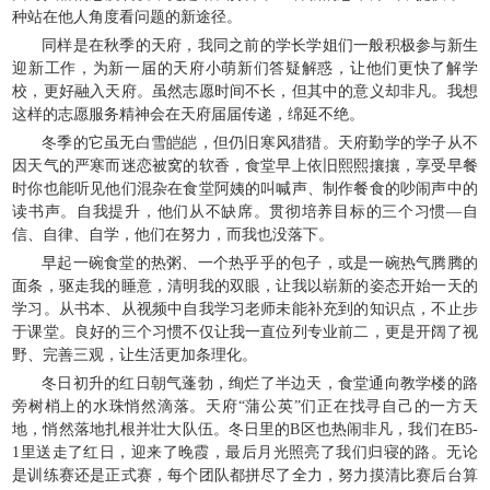
种站在他人角度看问题的新途径。
同样是在秋季的天府，我同之前的学长学姐们一般积极参与新生
迎新工作，为新一届的天府小萌新们答疑解惑，让他们更快了解学
校，更好融入天府。虽然志愿时间不长，但其中的意义却非凡。我想
这样的志愿服务精神会在天府届届传递，绵延不绝。
冬季的它虽无白雪皑皑，但仍旧寒风猎猎。天府勤学的学子从不
因天气的严寒而迷恋被窝的软香，食堂早上依旧熙熙攘攘，享受早餐
时你也能听见他们混杂在食堂阿姨的叫喊声、制作餐食的吵闹声中的
读书声。自我提升，他们从不缺席。贯彻培养目标的三个习惯—自
信、自律、自学，他们在努力，而我也没落下。
早起一碗食堂的热粥、一个热乎乎的包子，或是一碗热气腾腾的
面条，驱走我的睡意，清明我的双眼，让我以崭新的姿态开始一天的
学习。从书本、从视频中自我学习老师未能补充到的知识点，不止步
于课堂。良好的三个习惯不仅让我一直位列专业前二，更是开阔了视
野、完善三观，让生活更加条理化。
冬日初升的红日朝气蓬勃，绚烂了半边天，食堂通向教学楼的路
旁树梢上的水珠悄然滴落。天府“蒲公英”们正在找寻自己的一方天
地，悄然落地扎根并壮大队伍。冬日里的B区也热闹非凡，我们在B5-
1里送走了红日，迎来了晚霞，最后月光照亮了我们归寝的路。无论
是训练赛还是正式赛，每个团队都拼尽了全力，努力摸清比赛后台算