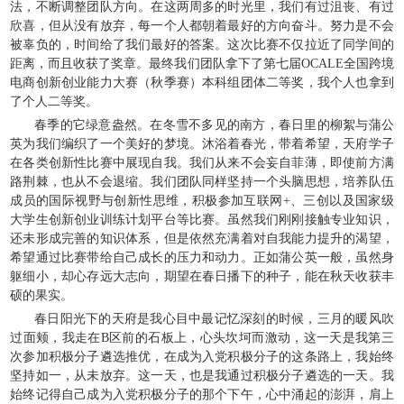
法，不断调整团队方向。在这两周多的时光里，我们有过沮丧、有过
欣喜，但从没有放弃，每一个人都朝着最好的方向奋斗。努力是不会
被辜负的，时间给了我们最好的答案。这次比赛不仅拉近了同学间的
距离，而且收获了奖章。最终我们团队拿下了第七届OCALE全国跨境
电商创新创业能力大赛（秋季赛）本科组团体二等奖，我个人也拿到
了个人二等奖。
春季的它绿意盎然。在冬雪不多见的南方，春日里的柳絮与蒲公
英为我们编织了一个美好的梦境。沐浴着春光，带着希望，天府学子
在各类创新性比赛中展现自我。我们从来不会妄自菲薄，即使前方满
路荆棘，也从不会退缩。我们团队同样坚持一个头脑思想，培养队伍
成员的国际视野与创新性思维，积极参加互联网+、三创以及国家级
大学生创新创业训练计划平台等比赛。虽然我们刚刚接触专业知识，
还未形成完善的知识体系，但是依然充满着对自我能力提升的渴望，
希望通过比赛带给自己成长的压力和动力。正如蒲公英一般，虽然身
躯细小，却心存远大志向，期望在春日播下的种子，能在秋天收获丰
硕的果实。
春日阳光下的天府是我心目中最记忆深刻的时候，三月的暖风吹
过面颊，我走在B区前的石板上，心头坎坷而激动，这一天是我第三
次参加积极分子遴选推优，在成为入党积极分子的这条路上，我始终
坚持如一，从未放弃。这一天，也是我通过积极分子遴选的一天。我
始终记得自己成为入党积极分子的那个下午，心中涌起的澎湃，肩上