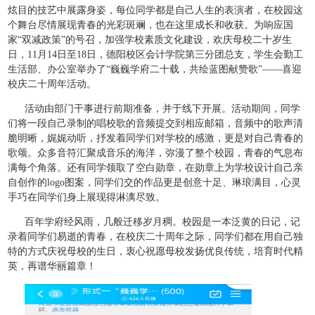
炫目的技艺中展露身姿，每位同学都是自己人生的表演者，在校园这
个舞台尽情展现青春的光彩斑斓，也在这里成长和收获。为响应国
家“双减政策”的号召，加强学校素质文化建设，欢庆母校二十岁生
日，11月14日至18日，德阳校区会计学院第三分团总支，学生会勤工
生活部、办公室举办了“巍巍学府二十载，共绘蓝图献赞歌”——喜迎
校庆二十周年活动。
活动由部门干事进行前期准备，并于线下开展。活动期间，同学
们将一段自己录制的唱校歌的音频提交到相应邮箱，音频中的歌声清
脆明晰，娓娓动听，抒发着同学们对学校的感激，更是对自己青春的
歌颂。众多音符汇聚成音乐的海洋，弥漫了整个校园，青春的气息布
满每个角落。还有同学领取了空白勋章，在勋章上为学校设计自己亲
自创作的logo图案，同学们交的作品更是创意十足、琳琅满目，心灵
手巧在同学们身上展现得淋漓尽致。
百年学府经风雨，几般迁移岁月稠。校园是一本泛黄的日记，记
录着同学们易逝的青春，在校庆二十周年之际，同学们都在用自己独
特的方式庆祝母校的生日，衷心祝愿母校发扬优良传统，培育时代精
英，再谱华丽篇章！