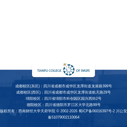
成都校区(东区)：四川省成都市成华区龙潭街道龙港路399号
成都校区(西区)：四川省成都市成华区龙潭街道航天路29号
绵阳校区：四川省绵阳市科创园区园兴西街2号
德阳校区：四川省德阳市罗江区大学北路99号
版权所有：西南财经大学天府学院 © 2002-2026
蜀ICP备06016397号-2
川公安
备51079002110064