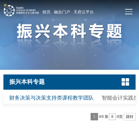
校历
融合门户
天府云平台
振兴本科专题
财务决策与决策支持类课程教学团队
智能会计实践类
1
0/0
第
/0页
跳转