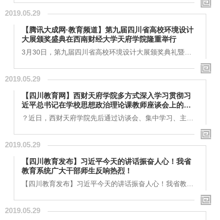
曹？天骄你有没有过曾经被小偷从包里偷东西的经历当时
2019.05.29
是否感觉既气愤又无奈现在有一个挎包能够具备防盗、扩
音、免提、定位几大功能满足你对多功能挎包的所有幻想
【腾讯大成网·教育频道】第九届四川省高校环境设计
初衷只是想帮妈妈解决困扰。今年暑假，西南财经大学天
大展颁奖盛典在西南财经大学天府学院隆重举行
府学院大三的学生曹天骄将自己发明的挎包带回家送给妈
妈，从此妈妈就将这个挎包留在身边，当成宝贝，外出都
3月30日，第九届四川省高校环境设计大展颁奖典礼暨第
要带上。这个包看似很普通，其貌不扬，但...
十届四川省高校环境设计大展启动仪式在西南财经大学天
府学院成都校区东区隆重举行。四川省高校环境设计大展
2019.05.29
是由四川省高等教育学会主办的省级赛事。第九届四川省
高校环境设计大展由四川省高等教育学会环境设计教育研
【四川教育网】西财天府学院多方式深入学习贯彻习
究会、西南财经大学天府学院、广东三雄极光照明股份有
近平总书记在学校思想政治理论课教师座谈会上的重
限公司联合承办,四川省近20所高校协办。本届大展共分学
要讲话精神
年赛、挑战赛、论坛等三大部分。大展嘉宾与获奖...
？近日，西财天府学院先后通过访谈会、集中学习、主题
讨论和师生交流会深入学习贯彻习近平总书记在学校思想
政治理论课教师座谈会上的重要讲话精学校党委副书记(主
2019.05.29
持工作)周敏表示，习近平总书记在学校思想政治理论课教
师座谈会的讲话再次为教育工作指明了方向，为思想政治
【四川教育发布】习近平今天的讲话振奋人心！我省
课提出了新的要求。高等教育作为落实立德树人，为中华
教育系统广大干部师生反响热烈！
民族伟大复兴中国梦提供人才支撑的重要环节，学校党委
肩负着重大的历史使命。办好学校思想政治理...
【四川教育发布】习近平今天的讲话振奋人心！我省教育
系统广大干部师生反响热烈！ 西南财经大学天府学院常？
务副校长黄纯国我们这一代是改革开放的亲身体验者，感
2019.05.29
受了国家四十年来的翻天覆地的变化。我们生活在这个时