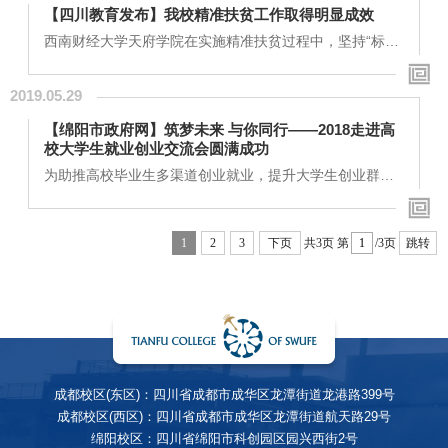
代，也刚好遇见了这个好的时代。没有改革开放，就没有
【四川教育发布】我校精准扶贫工作取得明显成效
今天的高等教育。所以，我们一定要珍惜改革开放在教育
领域取得的这些成果。作为学生，要努力学习，成为新时
西南财经大学天府学院在实施精准扶贫过程中，坚持“标本
代中国特色社会主义建设的有用人才。作为老师，在...
兼治，输血、造血同行”的思路，按“统筹安排，分散实
施”的项目实施办法，资金到户到村，累计为贫困村和贫困
2019.05.29
户实施15个帮扶项目。为彻底解决高原地区村民蔬菜供应
问题，为每户贫困户捐建蔬菜大棚，聘请蔬菜种植员公益
【绵阳市政府网】筑梦未来 与你同行——2018走进高
岗位，该项目在甘孜县全县范围内推广，提升了高原地区
校大学生就业创业交流会圆满成功
村民生活质量和水平。脱贫攻坚档案管理试点项目，在全
县范围内规范和完善脱贫攻坚痕迹台账，有力促...
为助推高校毕业生多渠道创业就业，提升大学生创业群体
对科创区就业创业政策的知晓度。11月13日下午，由科创
区创业服务中心主办，绵阳市科创孵化器承办“筑梦未来、
与你同行”为主题的大学生就业创业交流会在西南财大学术
1
2
3
下页
共3页
第
/3页
跳转
报告厅隆重举行。科创区党工委委员、管委会副主任李炜
出席活动并致辞。区创业服务中心主任周全，西南财经大
学天府学院创新创业培训中心主任何臻祥，企业家代表，
大学生创业代表等300余人参与到此次活动中。...
成都校区(东区)：四川省成都市成华区龙潭街道龙港路399号
成都校区(西区)：四川省成都市成华区龙潭街道航天路29号
绵阳校区：四川省绵阳市科创园区园兴西街2号