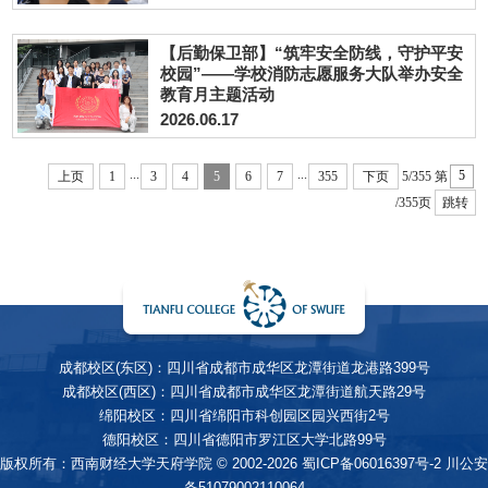
【后勤保卫部】“筑牢安全防线，守护平安
校园”——学校消防志愿服务大队举办安全
教育月主题活动
2026.06.17
...
...
上页
1
3
4
5
6
7
355
下页
5/355
第
/355页
跳转
成都校区(东区)：四川省成都市成华区龙潭街道龙港路399号
成都校区(西区)：四川省成都市成华区龙潭街道航天路29号
绵阳校区：四川省绵阳市科创园区园兴西街2号
德阳校区：四川省德阳市罗江区大学北路99号
版权所有：西南财经大学天府学院 © 2002-2026
蜀ICP备06016397号-2
川公安
备51079002110064