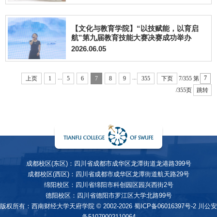
【文化与教育学院】“以技赋能，以育启
航”第九届教育技能大赛决赛成功举办
2026.06.05
...
...
上页
1
5
6
7
8
9
355
下页
7/355
第
/355页
跳转
成都校区(东区)：四川省成都市成华区龙潭街道龙港路399号
成都校区(西区)：四川省成都市成华区龙潭街道航天路29号
绵阳校区：四川省绵阳市科创园区园兴西街2号
德阳校区：四川省德阳市罗江区大学北路99号
版权所有：西南财经大学天府学院 © 2002-2026
蜀ICP备06016397号-2
川公安
备51079002110064