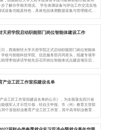
发展，西南财经大学天府学院体育学院与霍林郭勒市教体局
步了解办学相关情况。 学生体测设备与评估工作交流实地
测试设备功能及特色，具体包括体测数据采集与管理模式、
绍当地中小学体测设备配备现状、体测实施 流程、数据评
西财天府学院启动职能部门岗位智能体建设工作
近日，西南财经大学天府学院正式启动职能部门岗位智能体
。学校与智能科技学院、信息服务部共同牵头，组建专项学
长助理李锐讲话学校先后召开岗位智能体试点建设项目启动
长助理李锐和学校智能科技学院分党委副书记李禹锌、信息
育产业工匠工作室拟建设名单
育产业工匠工作室拟建设名单的公示》，为全面落实四川省
技能领军人才示范引领，经自主申报、市（州）教育主管部
30个首批职业教育产业工匠工作室，其中高等职业教育20
学健康专业领域高职类产业工匠工作室成功入选，工作室由
2027届财会类春季就业实习双选会暨就业嘉年华圆