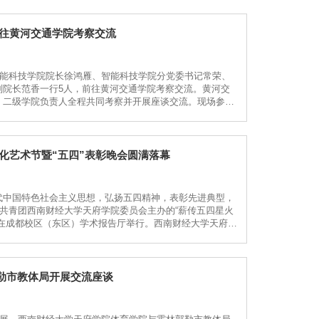
前往黄河交通学院考察交流
智能科技学院院长徐鸿雁、智能科技学院分党委书记常荣、
副院长范香一行5人，前往黄河交通学院考察交流。黄河交
、二级学院负责人全程共同考察并开展座谈交流。现场参观
负责人陪同下，先后深入该校南校区、东校区开展实地走
化艺术节暨“五四”表彰晚会圆满落幕
代中国特色社会主义思想，弘扬五四精神，表彰先进典型，
由共青团西南财经大学天府学院委员会主办的“薪传五四星火
在成都校区（东区）学术报告厅举行。西南财经大学天府学
团委及各学院团总支负责人与师生代表齐聚一堂，共同见证
勒市教体局开展交流座谈