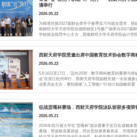
满举行
2026.05.22
为精准对接2027届财会类学子春季实习与就业需求，搭
南财经大学天府学院在德阳校区1号楼广场举办2027
学校就业指导中心主办，西南财经大学天府学院会计学
青年企业家协会、四川省高校毕业生就业促进会联合承办
6176个。...
西财天府学院受邀出席中国教育技术协会数字商科
2026.05.22
5月16日至17日，“迈向2030：数字商科教育的重塑与
会”在浙江杭州举行，西财天府学院副校长姚一永应邀参
业委员会主办，紧扣国家“人工智能+”行动计划战略部署
育专家与行业代表，通过主旨报告、圆桌论坛、专题工作
管科研教学、...
征战贡嘎杯赛场，西财天府学院泳队斩获多项荣
2026.05.21
2026年四川省大学生“贡嘎杯”游泳赛事于近日在成都
赛场，劈波斩浪逐碧波，同台竞技展青春风采，尽情挥洒
经大学天府学院游泳队由张磊、杜俊辰两位老师带队出征，共