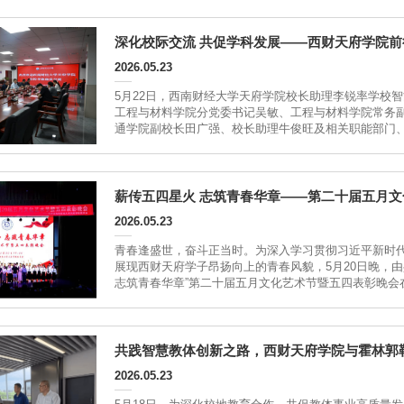
校友致以诚挚感谢。...
深化校际交流 共促学科发展——西财天府学院
2026.05.23
5月22日，西南财经大学天府学院校长助理李锐率学校
工程与材料学院分党委书记吴敏、工程与材料学院常务
通学院副校长田广强、校长助理牛俊旺及相关职能部门
整车性能实验室上午9时，考察团在黄河交通学院相关
访，依次参观南校区办公楼、...
薪传五四星火 志筑青春华章——第二十届五月文
2026.05.23
青春逢盛世，奋斗正当时。为深入学习贯彻习近平新时
展现西财天府学子昂扬向上的青春风貌，5月20日晚，
志筑青春华章”第二十届五月文化艺术节暨五四表彰晚会
院副校长苟兴才，各二级学院分党委书记、副书记，校
青春荣光，...
共践智慧教体创新之路，西财天府学院与霍林郭
2026.05.23