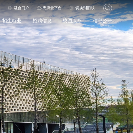
历
融合门户
天府云平台
切换到旧版
招生就业
招聘信息
校园服务
信息公开