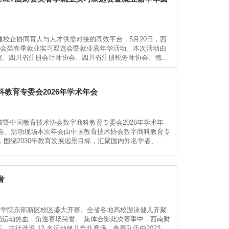
建校企协同育人与人才供需对接的高效平台，5月20日，西
届财会类春季就业实习双选会暨就业嘉年华活动。本次活动由
院、四川省注册会计师协会、四川省注册税务师协会、德阳
，本次活动线上线下参会企业共计150余家，提供岗位
教育专委会2026年学术年会
突破暨中国教育技术协会数字商科教育专委会2026年学术年
会。活动现场本次年会由中国教育技术协会数字商科教育专
，围绕2030年教育发展远景目标，汇聚国内知名学者、教
坊等形式，围绕人工智能+商科课程体系建设、AI赋能经
誉
体育学院东部新区校区盛大开赛。全省各地高校游泳健儿齐聚
运动热血，角逐赛场荣誉。 集体合影此次赛事中，西南财
计选派 12 名运动健儿奔赴赛场。参赛队伍由2023 级