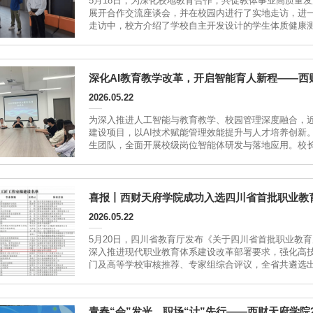
5月18日，为深化校地教育合作，共促教体事业高质量
展开合作交流座谈会，并在校园内进行了实地走访，进一
走访中，校方介绍了学校自主开发设计的学生体质健康
体测评估体系建设及评估工作经验。霍林郭勒市教体局介
估分析、...
深化AI教育教学改革，开启智能育人新程——
2026.05.22
为深入推进人工智能与教育教学、校园管理深度融合，
建设项目，以AI技术赋能管理效能提升与人才培养创新
生团队，全面开展校级岗位智能体研发与落地应用。校
会及专项指导会，统一思想、明确路径、压实责任。校
服务部副部长王波出席会议并作工作部署。...
喜报丨西财天府学院成功入选四川省首批职业教
2026.05.22
5月20日，四川省教育厅发布《关于四川省首批职业教
深入推进现代职业教育体系建设改革部署要求，强化高
门及高等学校审核推荐、专家组综合评议，全省共遴选出
个、中等职业教育10个。学校牵头的医药卫生大类、医
兰芙蓉担任主持人，...
青春“会”发光，职场“计”先行——西财天府学院