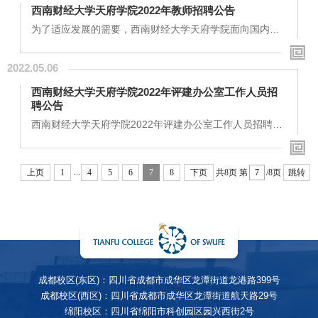
设及web前端设计负责学校或各二级学院网站建设、WEB
西南财经大学天府学院2022年教师招聘公告
前端设计等工作1名（绵阳校区)1.美术、设计等相关专业
本科或以上学历2、一年以上相关专业工作经验、有优秀的
为了适应发展的需要，西南财经大学天府学院面向国内外
艺术素养，创新意识强，学习能力强，具有...
招聘部分教师，现公告如下：一、学校概况学校建有绵阳
校区、德阳校区、成都东区和成都西区四大校区，占地面
2022.05.06
积共计2100余亩。现有在校学生20800名。绵阳校区坐落
在中国科技城，四川省第二大城市——绵阳市，距省会成
西南财经大学天府学院2022年评建办公室工作人员招
都市1.5小时车程（动车单程约40分钟单程）；德阳校区位
聘公告
于德阳市罗江区高速公路出口附近，距省会成都市1小时车
程（动车单程约30分钟）；成...
西南财经大学天府学院2022年评建办公室工作人员招聘公
告（2022年5月发布）西南财经大学天府学院根据发展的
需要，将面向社会及应届毕业生招聘评建办公室工作人
员，有关事项如下：一、招聘岗位：评建办公室工作人员1
...
上页
1
4
5
6
7
8
下页
共8页
第
/8页
跳转
名（成都校区）二、招聘条件岗位名称主要职责招聘人数
招聘要求评建办公室工作人员负责开展高等教育教学各类
评估政策与法规、评估理论与方法的研究，承担督导评
估、转设评估等办学水平类评估，振兴本科、“双一流”...
成都校区(东区)：四川省成都市成华区龙潭街道龙港路399号
成都校区(西区)：四川省成都市成华区龙潭街道航天路29号
绵阳校区：四川省绵阳市科创园区园兴西街2号