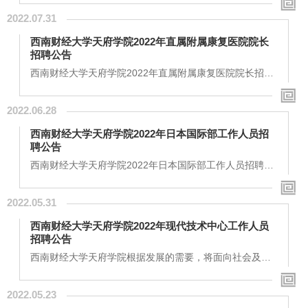
大学天府学院根据发展需要，将面向社会在职、非在职人
2022.07.31
员及应届毕业生招聘以下岗位，具体如下：一、招聘岗
位：西南财经大学天府学院 心理健康专职教师（1名）工
西南财经大学天府学院2022年直属附属康复医院院长
作地点：绵阳招聘条件：1.硕士研究生及以上学历；心理
招聘公告
类专业，中共党员，身心健康；2.具有较好的文字工作能
力，具备该岗位相匹配的职业素养、思想品质、知识面
西南财经大学天府学院2022年直属附属康复医院院长招聘
和...
公告西南财经大学天府学院（绵阳校区）直属附属康复医
院院长工作地点：绵阳一、岗位职责1．负责西南财经大学
2022.06.28
天府学院附属康复医院（三级）筹建、核心团队组建及运
营管理工作，确保医院经营和管理目标的实现；2．按照医
西南财经大学天府学院2022年日本国际部工作人员招
院发展定位和主管部门要求，组织制定医院总体发展规
聘公告
划、年度工作计划，完成学校和主管部门下达的各项发展
指标及工作目标；3．统筹负责医院经营管理、业务...
西南财经大学天府学院2022年日本国际部工作人员招聘公
告（2022年6月发布）西南财经大学天府学院根据发展的
需要，将面向社会及应届毕业生招聘日本国际部工作人
2022.05.31
员，有关事项如下：一、招聘岗位：西南财经大学天府学
院日本国际部工作人员1名（成都校区）二、招聘条件岗位
西南财经大学天府学院2022年现代技术中心工作人员
主要职责招聘人数招聘要求日本国际部工作人员招生、咨
招聘公告
询以及新媒体宣传1（成都校区）1、中共党员或中共预备
党员；2、硕士研究生以上学历；3、马克思主义理论、...
西南财经大学天府学院根据发展的需要，将面向社会及应
届毕业生招聘现代技术中心工作人员，有关事项如下：
一、招聘岗位：网站建设及web前端设计1名（绵阳校区）
2022.05.23
二、招聘条件岗位名称主要职责招聘人数招聘要求网站建