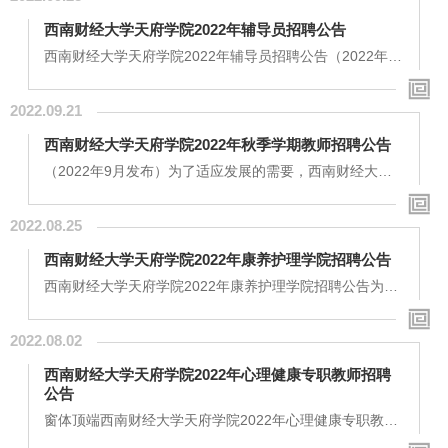
工作人员（绵阳校区1名）二、招聘条件岗位名称主要职责
西南财经大学天府学院2022年辅导员招聘公告
招聘人数招聘要求教务处工作人员教务处日常工作2名（成
都校区1名、绵阳校区1名）1、硕士研究生以上学历；2、
西南财经大学天府学院2022年辅导员招聘公告（2022年9
专业不限；3、有责任心...
月发布）西南财经大学天府学院根据发展需要，将面向社
会在职、非在职人员及应届毕业生招聘以下岗位，具体如
2022.09.21
下：一、招聘岗位：西南财经大学天府学院 辅导员（8
名）心理健康教育教师（2名）辅导员工作地点：成都、绵
西南财经大学天府学院2022年秋季学期教师招聘公告
阳、德阳（根据教学任务安排相关校区）心理健康教育教
师工作地点：绵阳招聘条件：1、中共党员，具有普通全日
（2022年9月发布）为了适应发展的需要，西南财经大学
制硕士研究生及以上学历。...
天府学院面向国内外招聘部分教师，现公告如下：一、学
校概况西南财经大学天府学院是经教育部(教发函〔2006〕
2022.08.25
81号)批准，将西南财经大学的涪江校区进行整体置换，并
完整继承了原西南财经大学电子商务学院的全部师资和管
西南财经大学天府学院2022年康养护理学院招聘公告
理队伍、办学理念、图书资料、教学设备、校园建筑及生
活设施等而设立的独立学院。经过十余年的发展，学校先
西南财经大学天府学院2022年康养护理学院招聘公告为了
后获得“中国最具办学特色独立学院”、“亚太区...
适应发展的需要，西南财经大学天府学院康养护理学院面
向国内外招聘部分教师，现公告如下：一、学院简介康养
2022.08.02
护理学院是西南财经大学天府学院下设的二级学院，位于
成都校区，学院设有护理学（本）、社会工作（本）、健
西南财经大学天府学院2022年心理健康专职教师招聘
康服务与管理（本）、康复治疗学（本）、智慧健康养老
公告
服务与管理（专）、社区康复（专）、护理（专）七个专
业。康养专业群被学校列为双一流专业群建设重点工...
窗体顶端西南财经大学天府学院2022年心理健康专职教师
招聘公告（2022年7月发布）窗体底端窗体顶端西南财经