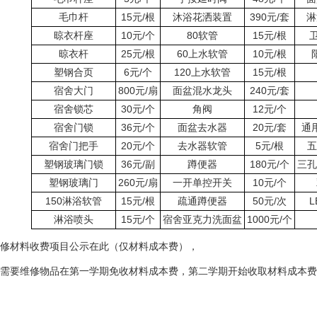
毛巾杆
15元/根
沐浴花洒装置
390元/套
淋
晾衣杆座
10元/个
80软管
15元/根
晾衣杆
25元/根
60上水软管
10元/根
塑钢合页
6元/个
120上水软管
15元/根
宿舍大门
800元/扇
面盆混水龙头
240元/套
宿舍锁芯
30元/个
角阀
12元/个
宿舍门锁
36元/个
面盆去水器
20元/套
通
宿舍门把手
20元/个
去水器软管
5元/根
五
塑钢玻璃门锁
36元/副
蹲便器
180元/个
三孔
塑钢玻璃门
260元/扇
一开单控开关
10元/个
150淋浴软管
15元/根
疏通蹲便器
50元/次
L
淋浴喷头
15元/个
宿舍亚克力洗面盆
1000元/个
修材料收费项目公示在此（仅材料成本费），
需要维修物品在第一学期免收材料成本费，第二学期开始收取材料成本费