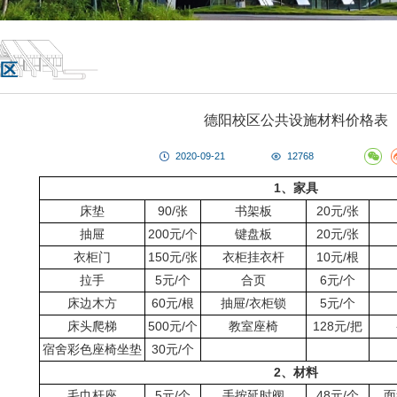
区
德阳校区公共设施材料价格表
2020-09-21
12768
1、家具
床垫
90/张
书架板
20元/张
抽屉
200元/个
键盘板
20元/张
衣柜门
150元/张
衣柜挂衣杆
10元/根
拉手
5元/个
合页
6元/个
床边木方
60元/根
抽屉/衣柜锁
5元/个
床头爬梯
500元/个
教室座椅
128元/把
宿舍彩色座椅坐垫
30元/个
2、材料
毛巾杆座
5元/个
手按延时阀
48元/个
面