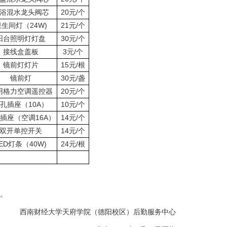
浴混水龙头阀芯
20元/个
卫生间灯（24W)
21元/个
阳台照明灯灯盘
30元/个
接线盒盖板
3元/个
镜前灯灯片
15元/根
镜前灯
30元/盏
用格力空调遥控器
20元/个
孔插座（10A）
10元/个
插座（空调16A）
14元/个
双开单控开关
14元/个
ED灯条（40W)
24元/根
。
西南财经大学天府学院（德阳校区）后勤服务中心