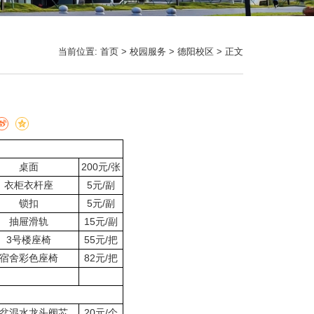
当前位置:
首页
>
校园服务
>
德阳校区
> 正文
桌面
200元/张
衣柜衣杆座
5元/副
锁扣
5元/副
抽屉滑轨
15元/副
3号楼座椅
55元/把
宿舍彩色座椅
82元/把
盆混水龙头阀芯
20元/个