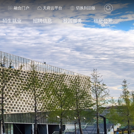
历
融合门户
天府云平台
切换到旧版
招生就业
招聘信息
校园服务
信息公开