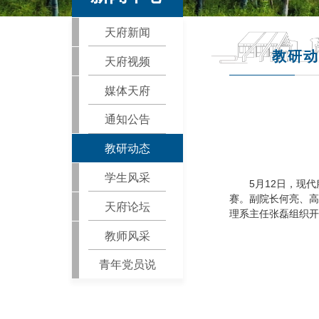
天府新闻
教研动
天府视频
媒体天府
通知公告
教研动态
学生风采
5月12日，现
赛。副院长何亮、高
天府论坛
理系主任张磊组织开
教师风采
青年党员说