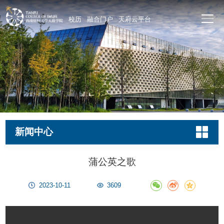
校历
融合门户
天府云平台
新闻中心
蒲公英之歌
2023-10-11
3609