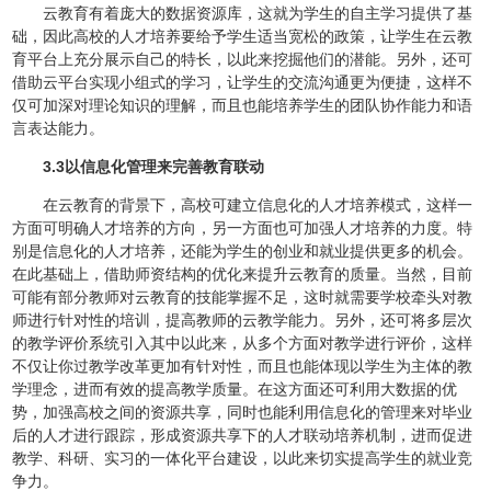
云教育有着庞大的数据资源库，这就为学生的自主学习提供了基
础，因此高校的人才培养要给予学生适当宽松的政策，让学生在云教
育平台上充分展示自己的特长，以此来挖掘他们的潜能。另外，还可
借助云平台实现小组式的学习，让学生的交流沟通更为便捷，这样不
仅可加深对理论知识的理解，而且也能培养学生的团队协作能力和语
言表达能力。
3.3以信息化管理来完善教育联动
在云教育的背景下，高校可建立信息化的人才培养模式，这样一
方面可明确人才培养的方向，另一方面也可加强人才培养的力度。特
别是信息化的人才培养，还能为学生的创业和就业提供更多的机会。
在此基础上，借助师资结构的优化来提升云教育的质量。当然，目前
可能有部分教师对云教育的技能掌握不足，这时就需要学校牵头对教
师进行针对性的培训，提高教师的云教学能力。另外，还可将多层次
的教学评价系统引入其中以此来，从多个方面对教学进行评价，这样
不仅让你过教学改革更加有针对性，而且也能体现以学生为主体的教
学理念，进而有效的提高教学质量。在这方面还可利用大数据的优
势，加强高校之间的资源共享，同时也能利用信息化的管理来对毕业
后的人才进行跟踪，形成资源共享下的人才联动培养机制，进而促进
教学、科研、实习的一体化平台建设，以此来切实提高学生的就业竞
争力。