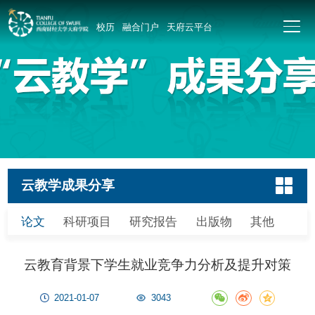
校历
融合门户
天府云平台
云教学成果分享
论文
科研项目
研究报告
出版物
其他
云教育背景下学生就业竞争力分析及提升对策
2021-01-07
3043