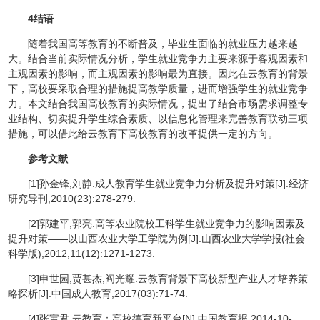
4结语
随着我国高等教育的不断普及，毕业生面临的就业压力越来越
大。结合当前实际情况分析，学生就业竞争力主要来源于客观因素和
主观因素的影响，而主观因素的影响最为直接。因此在云教育的背景
下，高校要采取合理的措施提高教学质量，进而增强学生的就业竞争
力。本文结合我国高校教育的实际情况，提出了结合市场需求调整专
业结构、切实提升学生综合素质、以信息化管理来完善教育联动三项
措施，可以借此给云教育下高校教育的改革提供一定的方向。
参考文献
[1]孙金锋,刘静.成人教育学生就业竞争力分析及提升对策[J].经济
研究导刊,2010(23):278-279.
[2]郭建平,郭亮.高等农业院校工科学生就业竞争力的影响因素及
提升对策——以山西农业大学工学院为例[J].山西农业大学学报(社会
科学版),2012,11(12):1271-1273.
[3]申世园,贾甚杰,阎光耀.云教育背景下高校新型产业人才培养策
略探析[J].中国成人教育,2017(03):71-74.
[4]张宝君.云教育：高校德育新平台[N].中国教育报,2014-10-