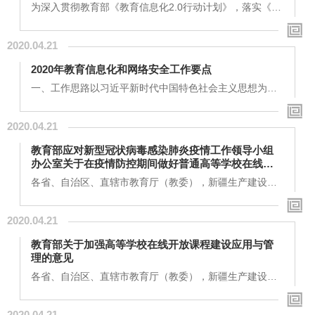
神，结合四川实际，制定本《行动计划》。？前？ 言？进
为深入贯彻教育部《教育信息化2.0行动计划》，落实《关
入新...
于数字教育资源公共服务体系建设与应用的指导意见》，
实现新时期我省教育信息化“三全两高一大”发展目标，为
2020.04.21
加强指导和规范我省各级数字教育资源建设与应用，结合
四川实际情况，统筹统整各方力量，破除资源孤岛壁垒，
2020年教育信息化和网络安全工作要点
立足建成“联接全国、覆盖全省、互联互通、用户统一、共
享共治、协同服务”的具有四川特色、适应教育现代化发展
一、工作思路以习近平新时代中国特色社会主义思想为指
需要的数字教育资源公共服务体系，更好地...
导，深入贯彻落实党的十九大和十九届二中、三中、四中
全会精神，全面贯彻习近平总书记致国际人工智能与教育
2020.04.21
大会贺信精神，围绕加快教育现代化、建设教育强国、办
好人民满意的教育，以“育人为本、融合创新、系统推进、
教育部应对新型冠状病毒感染肺炎疫情工作领导小组
引领发展”为原则，坚持稳中求进工作总基调，全面完成教
办公室关于在疫情防控期间做好普通高等学校在线教
育信息化规划目标，深入推进《教育信息化2.0行动计
学组织与管理工作的指导意见
划》，实施好“加快推进教育信息化攻坚行动”，...
各省、自治区、直辖市教育厅（教委），新疆生产建设兵
团教育局，有关部门（单位）教育司（局），部属各高等
学校、部省合建各高等学校，各教育部高等学校教学指导
2020.04.21
委员会、有关在线课程平台单位：为贯彻落实习近平总书
记关于打赢疫情防控阻击战的重要指示精神，针对新型冠
教育部关于加强高等学校在线开放课程建设应用与管
状病毒感染肺炎疫情对高校的正常开学和课堂教学造成的
理的意见
影响，根据《教育部应对疫情工作领导小组工作方案（试
行）》要求，现就在疫情防控期间高等学校在线教学...
各省、自治区、直辖市教育厅（教委），新疆生产建设兵
团教育局，有关部门（单位）教育司（局）,部属各高等学
校：近年来，大规模在线开放课程（“慕课”）等新型在线
2020.04.21