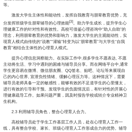
等。
激发大学生主体性和能动性，发挥自我教育与朋辈教育优势，充
[3]
分发挥班级学生朋辈辅导的心理效能
。助力学生成长，提升学生心
理健康工作的针对性和有效性。高校可借鉴心理咨询中“助人自助”的
理念，利用朋辈教育的优势和影响力，激发大学生的主观能动性，实
现育人模式由传统的“说教”“灌输”转变为以“朋辈教育”与大学生“自我
教育”相结合主体性的心理育人模式。
提升心理信息洞察能力。在实际工作中,很多学生不愿表达, 不愿
主动将生活、学习中遇到的困难与辅导员分享。而在网络平台中,通常
学生更容易在微博、微信朋友圈、QQ签名、贴吧、论坛等来展现自
己的内心世界, 宣泄负性情绪、缓解心理压力等。这种情况下，需要
辅导员老师具备一定的敏感性，能够有效的不足道学生的心里懂太，
进行有效的引导和干预。发现学生的负面情况后，有针对性的开展心
理健康疏导工作。如果问题严重，因及时报告学校或转介专业精神卫
生机构。
2.3 利用辅导员角色，整合心理育人合力。
高校辅导员处于学生工作基层工作人员，处在心理育人工作一
线，具有整合学校、家长、班级心理育人工作形成合力的优势。辅导