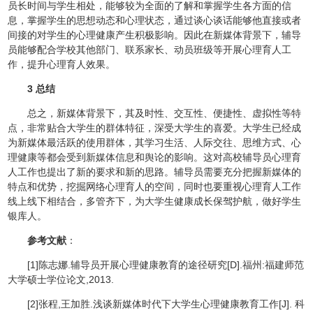
员长时间与学生相处，能够较为全面的了解和掌握学生各方面的信
息，掌握学生的思想动态和心理状态，通过谈心谈话能够他直接或者
间接的对学生的心理健康产生积极影响。因此在新媒体背景下，辅导
员能够配合学校其他部门、联系家长、动员班级等开展心理育人工
作，提升心理育人效果。
3 总结
总之，新媒体背景下，其及时性、交互性、便捷性、虚拟性等特
点，非常贴合大学生的群体特征，深受大学生的喜爱。大学生已经成
为新媒体最活跃的使用群体，其学习生活、人际交往、思维方式、心
理健康等都会受到新媒体信息和舆论的影响。这对高校辅导员心理育
人工作也提出了新的要求和新的思路。辅导员需要充分把握新媒体的
特点和优势，挖掘网络心理育人的空间，同时也要重视心理育人工作
线上线下相结合，多管齐下，为大学生健康成长保驾护航，做好学生
银库人。
参考文献
：
[1]陈志娜.辅导员开展心理健康教育的途径研究[D].福州:福建师范
大学硕士学位论文,2013.
[2]张程,王加胜.浅谈新媒体时代下大学生心理健康教育工作[J]. 科