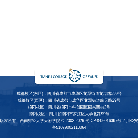
成都校区(东区)：四川省成都市成华区龙潭街道龙港路399号
成都校区(西区)：四川省成都市成华区龙潭街道航天路29号
绵阳校区：四川省绵阳市科创园区园兴西街2号
德阳校区：四川省德阳市罗江区大学北路99号
版权所有：西南财经大学天府学院 © 2002-2026
蜀ICP备06016397号-2
川公安
备51079002110064