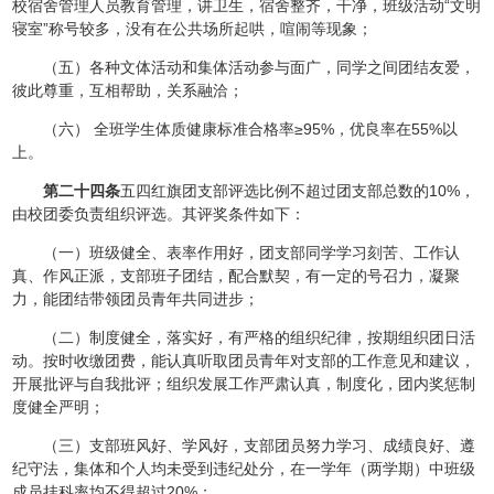
校宿舍管理人员教育管理，讲卫生，宿舍整齐，干净，班级活动“文明
寝室”称号较多，没有在公共场所起哄，喧闹等现象；
（五）各种文体活动和集体活动参与面广，同学之间团结友爱，
彼此尊重，互相帮助，关系融洽；
（六） 全班学生体质健康标准合格率≥95%，优良率在55%以
上。
第二十四条
五四红旗团支部评选比例不超过团支部总数的10%，
由校团委负责组织评选。其评奖条件如下：
（一）班级健全、表率作用好，团支部同学学习刻苦、工作认
真、作风正派，支部班子团结，配合默契，有一定的号召力，凝聚
力，能团结带领团员青年共同进步；
（二）制度健全，落实好，有严格的组织纪律，按期组织团日活
动。按时收缴团费，能认真听取团员青年对支部的工作意见和建议，
开展批评与自我批评；组织发展工作严肃认真，制度化，团内奖惩制
度健全严明；
（三）支部班风好、学风好，支部团员努力学习、成绩良好、遵
纪守法，集体和个人均未受到违纪处分，在一学年（两学期）中班级
成员挂科率均不得超过20%；