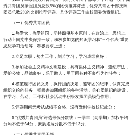
秀共青团员按照团员总数5%的比例推荐评选，优秀共青团干部按照
团员总数2%的比例推荐评选。具体评选工作由校团委负责组织。
（一）优秀共青团员
1.热爱党，热爱祖国，坚持四项基本原则，在政治上、思想上、
行动上同党中央保持一致，积极参加党的知识学习和“三个代表”重要
思想学习活动等，积极要求上进；
2.立足本职，努力工作，刻苦学习，学习成绩良好；
3.参加社会主义精神文明建设，具有集体主义精神，遵纪守法，
爱护公物，品德良好，乐于助人，勇于同各种不良行为作斗争；
4.模范履行团员义务，执行团的决定，遵守团的纪律，认真完成
组织交给的任务，积极参加团组织的各种活动，关心团组织的建设，
在学习、劳动、工作和社会活动中积极发挥团员模范作用；
5.评选期间无考试成绩不合格、没有受到学校校纪处分；
6.“优秀共青团员”评选最低分数线：一学年（两学期）加权平均
分均不低于64分，素质拓展分数不低于13分。
（二）优秀共青团干部