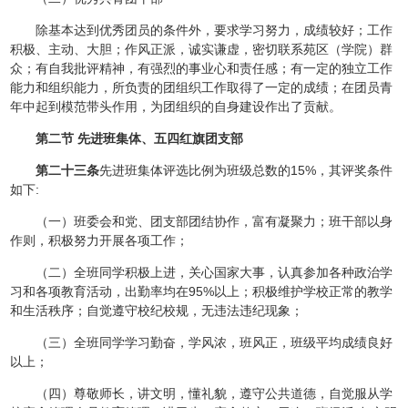
除基本达到优秀团员的条件外，要求学习努力，成绩较好；工作
积极、主动、大胆；作风正派，诚实谦虚，密切联系苑区（学院）群
众；有自我批评精神，有强烈的事业心和责任感；有一定的独立工作
能力和组织能力，所负责的团组织工作取得了一定的成绩；在团员青
年中起到模范带头作用，为团组织的自身建设作出了贡献。
第二节 先进班集体、五四红旗团支部
第二十三条
先进班集体评选比例为班级总数的15%，其评奖条件
如下:
（一）班委会和党、团支部团结协作，富有凝聚力；班干部以身
作则，积极努力开展各项工作；
（二）全班同学积极上进，关心国家大事，认真参加各种政治学
习和各项教育活动，出勤率均在95%以上；积极维护学校正常的教学
和生活秩序；自觉遵守校纪校规，无违法违纪现象；
（三）全班同学学习勤奋，学风浓，班风正，班级平均成绩良好
以上；
（四）尊敬师长，讲文明，懂礼貌，遵守公共道德，自觉服从学