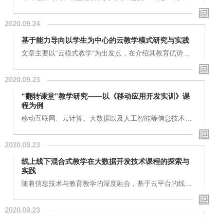
又一次陷入与病毒作斗争的局面。面对这次公共危机，国
家已经启动了重大突发公共卫生事件的一级响应。而对于
2020.09.24
各学校来说，也需要通过有效措施提高学生的危机防范意
识，并根据“云教育”理念的指引，充分利用网络技术手段
基于能力导向以学生为中心的云教学模式研究与实践
来对学生的日常学习生活进行指导教育以及监督管理，从
而使学生的社会责任意识以及自主学习能力都能够得到
文章主要以“云模式教学”为出发点，在介绍其教育优势和
有...
教育内容的基础上，探讨基于能力导向以学生为中心的云
教学模式的应用实践，以此来为“互联网+”背景下教育教学
2020.09.23
的高效改革提供参考，进一步推动我国教育行业的长足进
步。关键词：能力导向；云教学模式；实践研究？在“互联
“翻转课堂”教学研究——以《移动应用开发实训》课
网+”时代背景下，移动互联网、大数据、人工智能、云计
程为例
算等高科技技术相继诞生，并在人们日常生活、生产中...
移动互联网、云计算、大数据以及人工智能等信息技术与
教育教学的深度融合，引发了教学模式的根本性变革，颠
覆传统教学模式的“翻转课堂”教学模式在国内教育界引发
2020.09.23
了新一轮热潮。本文在对“翻转课堂”的本质与实施要素进
行研究的基础上，对这一教学思想的研究现状及应用过程
线上线下混合式教学在大数据开发技术课程的探索与
中凸现的问题进行了整理分析，并以《移动应用开发实
实践
训》课程为例，从明确课程特点，做好学情分析、以学
生...
随着信息技术与教育教学的深度融合，基于云平台的线上
线下混合式教学模式已成为教育改革的必然趋势，它以学
生为中心，以提升教学效果为目的，不仅使教师讲的少，
2020.09.23
学生学得多，而且管理更为严格，效果更加突出。本文以