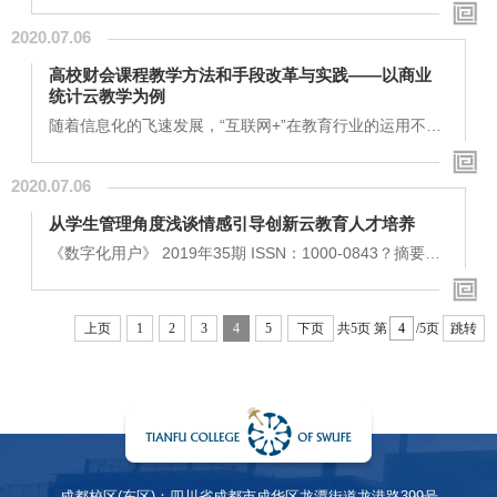
定的时期更应该提高教学活动中的沟通有效性。想要线上
2020.07.06
教学更高效，信息化教学系统就必须晚完善，本文就线上
教学信息化教学背景以及线上教学中信息化教学系统工作
高校财会课程教学方法和手段改革与实践——以商业
安排还有线上教学质量提高的一些有效措施展开讨论。 关
统计云教学为例
键字：线上教学; 信息化教学系统 有效性想要提高...
随着信息化的飞速发展，“互联网+”在教育行业的运用不仅
体现在多媒体教学的传统模式，也不仅仅局限于教学信息
来源的多元化就体现出“互联网+”的教学理念。信息化的发
2020.07.06
展，人工智能在财会行业的成功运用，都强烈呼吁各大高
校的财会课程教学方法和教学手段的改革，本文通过对财
从学生管理角度浅谈情感引导创新云教育人才培养
会课程中的《商业统计》进行云教学改革研究，以期望能
对高校的财会课程教学方法和教学手段改革...
《数字化用户》 2019年35期 ISSN：1000-0843？摘要：
为了帮助学生尽快适应云教育环境，找到合适的学习方
法，树立学生自信、自律、自主自助的精神，培养学生社
会责任感、创新精神、实践能力，人才培养创新不仅要在
上页
1
2
3
4
5
下页
共5页
第
/5页
跳转
教学活动中开展，更要在学生管理上从学生发展的源头去
探索实践。以学生为本，发挥教育服务意识，双管齐下让
每一个孩子都能成为有用之才。关键词：情感引导；自主
自助；教育服务；赏识教育；关爱心灵习近平总书记强
调...
成都校区(东区)：四川省成都市成华区龙潭街道龙港路399号