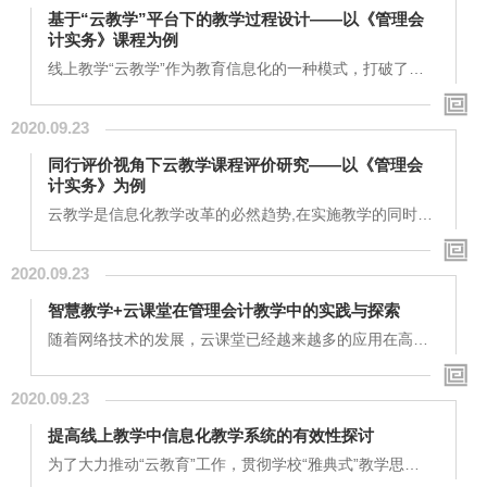
大数据开发技术课程为例，从课程设计、教学设计、评价
基于“云教学”平台下的教学过程设计——以《管理会
体系、实施效果等方面探索线上线下的混合式教学。关键
计实务》课程为例
词：云平台；线上线下；混合式；教学模式；翻转...
线上教学“云教学”作为教育信息化的一种模式，打破了时
间和空间的限制，成为教学实施的有效辅助手段，也成为
预防不可控因素，降低教学风险的有利手段。本文先提出
2020.09.23
该门课程引入“狩猎场”理论，将学习的决定权从教师转移
给学生。其次提出课前、课中、课后三个环节的教学实施
同行评价视角下云教学课程评价研究——以《管理会
方案，课前环节包括强调开学第一堂课的重要性；同时通
计实务》为例
过每周发布学习任务书等方式，发挥学生的自主...
云教学是信息化教学改革的必然趋势,在实施教学的同时如
何进行合理的学生及教师评价考核亦是一个值得思考的话
题。本文主要以西南财经大学天府学院会计学院开设的
2020.09.23
《管理会计实务》课程为例,以同行评价的视角出发把课程
的教学质量考核从定量与定性两个方面出发，进行了云教
智慧教学+云课堂在管理会计教学中的实践与探索
学课程考核方式的探讨，总结出考核应该从学生，老师和
课程三个方向出发，结合课程的特点来进...
随着网络技术的发展，云课堂已经越来越多的应用在高校
教学中。为研究智慧教学和云课堂在教学中的联合应用，
以管理会计这门课程为例，详细讨论了7个教学班的云课堂
2020.09.23
教学，包括课前资料推送和通知，课上点名、提问、授课
和互动，以及课下作业、考试和实用软件培训等情况。同
提高线上教学中信息化教学系统的有效性探讨
时结合智慧教学，通过云课堂数据分析挖掘教学信息，进
而反馈给教师以改进教学。研究表明智慧教学和云课...
为了大力推动“云教育”工作，贯彻学校“雅典式”教学思
想、“狩猎场”理论和因材施教原则，推行线上教学，在特