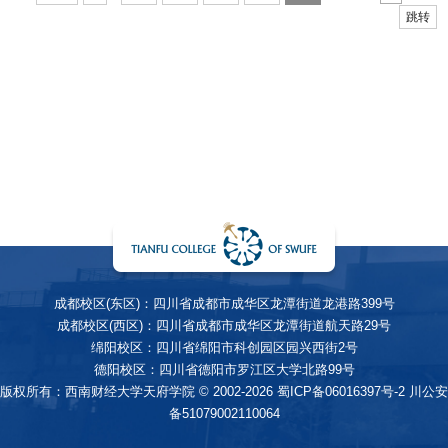
跳转
成都校区(东区)：四川省成都市成华区龙潭街道龙港路399号
成都校区(西区)：四川省成都市成华区龙潭街道航天路29号
绵阳校区：四川省绵阳市科创园区园兴西街2号
德阳校区：四川省德阳市罗江区大学北路99号
版权所有：西南财经大学天府学院 © 2002-2026
蜀ICP备06016397号-2
川公安
备51079002110064