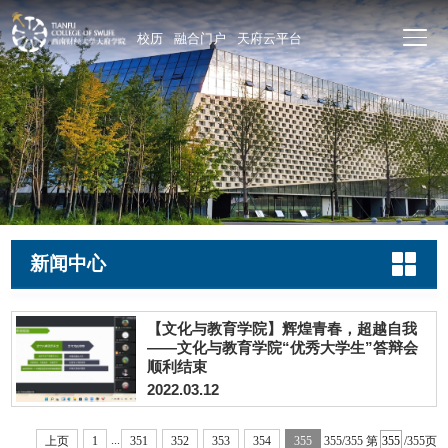
校历
融合门户
天府云平台
新闻中心
【文化与教育学院】辉煌青春，超越自我
——文化与教育学院“优秀大学生”答辩会
顺利结束
2022.03.12
...
上页
1
351
352
353
354
355
355/355
第
/355页