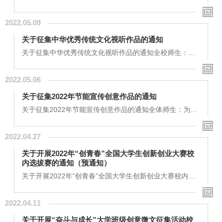
动校内作品评选的通知全体师生：为深入学习贯彻习近平
总书记致首届全民阅读大会的贺信精神，贯彻中共中央办
2022.05.09
公厅、国务院办公厅《关于实施中华优秀传统文化传承发
展工程的意见》，落实全国语言文字会议精神，全面深入
关于征集中华优秀传统文化视听作品的通知
实施中华经典诵读工程，依据教育部《中华经典诵写讲大
赛管理办法（试行）》《关于举办第四届中华经典诵写讲
关于征集中华优秀传统文化视听作品的通知全校师生：为
大赛的通知》和四川省“促进全民阅读加快书香天府...
迎接党的二十大和省第十二次党代会胜利召开,结合贯彻落
实中宣部《中华优秀传统文化传承发展工程“十四五”重点
2022.05.06
项目规划》和教育部“青春献礼二十大强国有我新征程”主
题宣传教育活动安排,结合省委宣传部、省委网信办、省委
关于征集2022年节能宣传创意作品的通知
教育工委、教育厅、团省委的通知，现决定面向全校征集
中华优秀传统文化视听作品。现将有关事项通知如下。
关于征集2022年节能宣传创意作品的通知全体师生：为深
一、活动主题 赓续中华文脉培铸强国之魂 二...
入贯彻习近平生态文明思想，厚植绿色低碳循环发展理
念，营造节能降碳、绿色环保浓厚氛围，践行简约适度、
2022.04.27
绿色低碳的工作和生活方式，四川省机关事务管理局、四
川省教育厅现面向全省高等学校征集2022年节能宣传创意
关于开展2022年“创青春”全国大学生创新创业大赛校
作品，广泛传播节能减排降碳知识，助力实现碳达峰碳中
内选拔赛的通知（预通知）
和目标。现将有关事项通知如下。一、活动主题绿色节能
助力双碳二、活动时间征集时间：2022年4月28日—20...
关于开展2022年“创青春”全国大学生创新创业大赛校内选
拔赛的通知（预通知）全校同学：为全面贯彻落实党的十
九大和十九届历次全会精神，围绕立足新发展阶段、贯彻
2022.04.11
新发展理念、构建新发展格局，推进科技自立自强，积极
营造鼓励创新创业的社会氛围。在重点行业领域培育优秀
关于开展“奋斗与成长”大学班级创意微文征集活动校