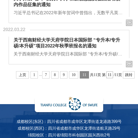
青年创业项目，促进广大青年弘扬创业精神、培养创业意
内作品征集的通知
识、提升创业能力，组织动员广大青年走在大众创业、万
众创新前列，团结引领广大青年建功“十四五”，...
习近平总书记在2022年新年贺词中曾指出，无数平凡英雄
拼搏奋斗，汇聚成新时代中国昂扬奋进的洪流。为学习和
弘扬奋斗精神，在中国青年报社指导下，中国青年网现组
2022.03.22
织开展“奋斗与成长”大学班级创意微文征集活动，面向广
大高校学生征集以“奋斗与成长”为主题的微信文章，通过
关于西南财经大学天府学院日本国际部 “专升本/专升
网友喜闻乐见的新媒体形式，向社会各界讲述青年大学生
硕/本升硕”项目2022年秋季班报名的通知
的奋斗故事，进而激励更广大的...
关于西南财经大学天府学院日本国际部 “专升本/专升硕/本
升硕”项目2022年秋季班报名的通知各位同学：为进一步满
足我校广大学生对学历提升的需求，日本国际部“专升本/专
升硕/本升硕”项目2022年秋季班已面向全校同学（包括已
...
上页
1
7
8
9
10
11
共11页
第
/11页
跳转
毕业学生），开启报名通道，名额有限，专业不限，择优
录取。项目详情如下：一、 报名对象专科/本科所有年级学
生（包括已毕业学生），专业不限。二、 项目简介项目类
别校内课程国外课程专升本1年制中日国...
成都校区(东区)：四川省成都市成华区龙潭街道龙港路399号
成都校区(西区)：四川省成都市成华区龙潭街道航天路29号
绵阳校区：四川省绵阳市科创园区园兴西街2号