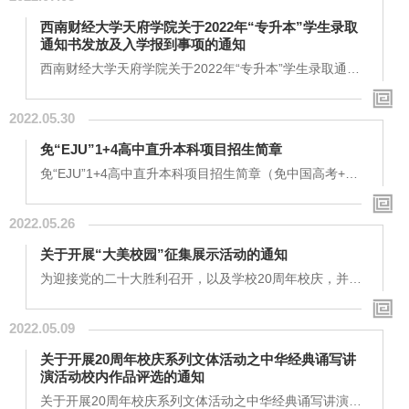
和属地政府最新疫情防控要求，现对同学们报到、注册及
西南财经大学天府学院关于2022年“专升本”学生录取
入校防疫做如下提醒：一、防疫要求1.现居海南、西藏、
通知书发放及入学报到事项的通知
新疆和其他省份中高风险地区或开学前10天有上述地区和
其他省份中高风险地区旅居史的师生暂缓返校；2....
西南财经大学天府学院关于2022年“专升本”学生录取通知
书发放及入学报到事项的通知各位亲爱的同学们，你们
好：首先祝贺同学们在2022年专升本选拔考试中，以优异
2022.05.30
的成绩获取了本科录取资格，根据《关于做好2022 年普通
高等学校专升本考试招生工作的通知》（川教函〔2022〕
免“EJU”1+4高中直升本科项目招生简章
100 号）、《关于做好2022年普通高等学校专升本考试报
名和考试工作的通知》（川教考院函〔2022〕6号）等文
免“EJU”1+4高中直升本科项目招生简章（免中国高考+免
件精神，我校已经完成“专升本”选拔相关工作，...
日本EJU考试）一、 什么是“EJU”考试“EJU”也叫“日本留学
生考试”，相当于日本全国统一留学生高考。在日本，留学
2022.05.26
生如果要升入日本大学就读本科阶段的课程，必须先参加
日本留学生考试，根据考试的成绩相应地报考各个大学。
关于开展“大美校园”征集展示活动的通知
同时部分大学还需要在EJU考试的成绩基础之上再参加各
个大学的自主入学考试“笔试+面试”。二、 “EJU”考试内容
为迎接党的二十大胜利召开，以及学校20周年校庆，并落
EJU考试和国内高考相似，分文科...
实好教育部“大美校园”征集展示活动，学校决定开展“大美
校园”征集展示活动。活动通过广泛征集展示校园的自然之
2022.05.09
美、人文之美、发展之美的摄影、绘画、视频、文字、
VR/AR（虚拟现实或增强现实）等作品，生动呈现师生校
关于开展20周年校庆系列文体活动之中华经典诵写讲
园生活的可喜变化，以小见大反映党的十八大以来学校的
演活动校内作品评选的通知
发展成就。一、征集对象广大师生员工和校友二、征集时
间即日起至2022年10月31日三、活动内容征集反...
关于开展20周年校庆系列文体活动之中华经典诵写讲演活