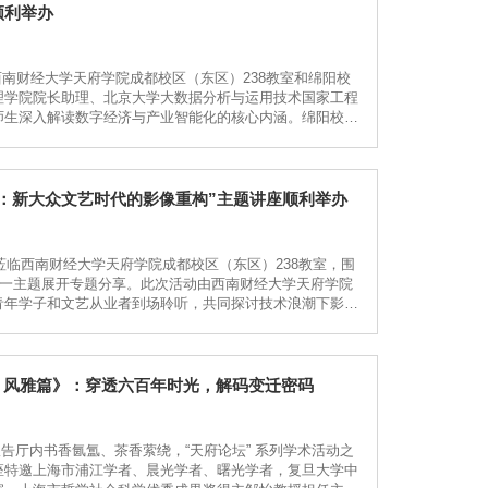
顺利举办
在西南财经大学天府学院成都校区（东区）238教室和绵阳校
理学院院长助理、北京大学大数据分析与运用技术国家工程
师生深入解读数字经济与产业智能化的核心内涵。绵阳校区
义两个维度，系统阐释了数据作为新型生产要素的应用逻
学：新大众文艺时代的影像重构”主题讲座顺利举办
莅临西南财经大学天府学院成都校区（东区）238教室，围
这一主题展开专题分享。此次活动由西南财经大学天府学院
青年学子和文艺从业者到场聆听，共同探讨技术浪潮下影像
影像美学从胶片时代的“机械记录”到AI时代的“参数化建
：风雅篇》：穿透六百年时光，解码变迁密码
报告厅内书香氤氲、茶香萦绕，“天府论坛” 系列学术活动之
座特邀上海市浦江学者、晨光学者、曙光学者，复旦大学中