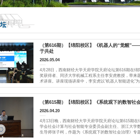
坛
（第616期）【绵阳校区】《机器人的“觉醒”
于共处
2026.05.04
4月28日，西南财经大学天府学院天府论坛第616期在
奖获得者、同济大学机械工程系主任李安虎教授，带来题
术讲座。讲座现场讲座中，李安虎以“机器人智能进化”
指出，当前机器人正逐步跨越“感知”与“理解”之间的界线
（第615期）【绵阳校区】《系统观下的数智社
2026.04.20
4月13日晚，西南财经大学天府学院天府论坛第615期
学会社会计算与社会智能专业委员会副主任、浙江大学
生导师张子柯，作题为《系统观下的数智社会治理》专
的学术分享。报告以系统观为核心视角，紧扣数智时代