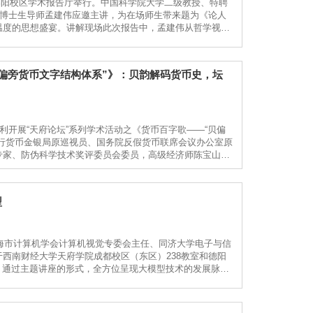
期绵阳校区学术报告厅举行。中国科学院大学二级教授、特聘
、博士生导师孟建伟应邀主讲，为在场师生带来题为《论人
温度的思想盛宴。讲解现场此次报告中，孟建伟从哲学视角
和价值” 这一永恒命题，提出人生意义与价值需扎根生活实
贝偏旁货币文字结构体系”》：贝韵解码货币史，坛
利开展“天府论坛”系列学术活动之《货币百字歌——“贝偏
行货币金银局原巡视员、国务院反假货币联席会议办公室原
专家、防伪科学技术奖评委员会委员，高级经济师陈宝山教
实践的专业分享。讲座现场讲座中，陈宝山以“贝偏旁货币
型
上海市计算机学会计算机视觉专委会主任、同济大学电子与信
西南财经大学天府学院成都校区（东区）238教室和德阳
座。通过主题讲座的形式，全方位呈现大模型技术的发展脉络
创新思想的优质平台。成都校区讲座现场德阳校区讲座现场