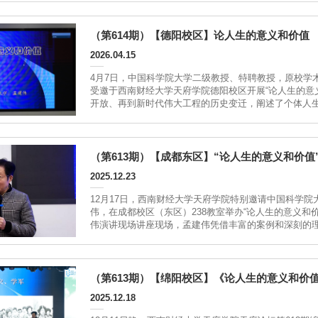
趋势、...
（第614期）【德阳校区】论人生的意义和价值
2026.04.15
4月7日，中国科学院大学二级教授、特聘教授，原校学
受邀于西南财经大学天府学院德阳校区开展“论人生的意
开放、再到新时代伟大工程的历史变迁，阐述了个体人
实践中。德阳校区讲座现场讲座开篇以时间为轴，勾勒
青年上山下乡的艰苦磨砺，...
（第613期）【成都东区】“论人生的意义和价值
2025.12.23
12月17日，西南财经大学天府学院特别邀请中国科学院
伟，在成都校区（东区）238教室举办“论人生的意义和
伟演讲现场讲座现场，孟建伟凭借丰富的案例和深刻的
训华、陈永贵和郭凤莲带领的大寨铁姑娘队等典型人物
剖析人生意义与价值的核心内涵。...
（第613期）【绵阳校区】《论人生的意义和价
2025.12.18