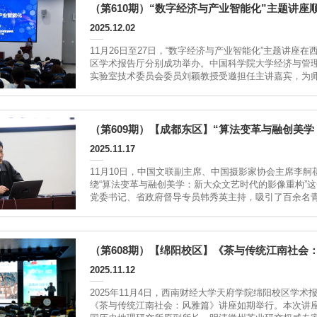
（第610期）“数字经济与产业智能化”主题讲座
2025.12.02
11月26日至27日，“数字经济与产业智能化”主题讲座
区学术报告厅分别成功举办。中国科学院大学经济与管
实验室技术委员会委员刘颖教授受邀担任主讲嘉宾，为
讲座现场成都校区讲座现场讲座伊始，刘颖从狭义与广
辑，...
（第609期）【成都东区】“算法变革与融创美
2025.11.17
11月10日，中国文联副主席、中国摄影家协会主席李舸
绕“算法变革与融创美学：新大众文艺时代的影像重构”
党委书记、省政府督导专员韩秀英主持，吸引了百余名
创作的新发展方向。韩秀英主持在讲座中，李舸详细梳理了
构”...
（第608期）【绵阳校区】《茶与传统江南社会
2025.11.12
2025年11月4日，西南财经大学天府学院绵阳校区学术
《茶与传统江南社会：风雅篇》讲座如期举行。本次讲