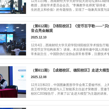
12月11日晚，西南财经大学天府学院天府论坛第613
教授，原校学术委员会会员、“李佩教学名师奖”获得者
生的意义和价值》的专题报告，呈现了一场兼具深度与
出发，结合自身学术与人生阅历，深入剖析“人生的意义
践，...
（第612期）【绵阳校区】《货币百字歌——“
音点亮金融观
2025.12.10
12月4日，西南财经大学天府学院绵阳校区学术报告厅顺
旁货币文字结构体系”》讲座。本次讲座特邀中国人民银
常务副主任，中国防伪行业协会原常务理事，注册技术
授担任主讲，为现场学子带来文字文化、货币历史与金融
文字”...
（第611期）【成都校区、德阳校区】走进大模
2025.12.08
12月1日和2日，中国图象图形学学会青工委秘书长、
息工程学院大数据与人工智能系主任赵才荣教授，受邀于
校区C203报告厅，开展了以“走进大模型”为主题的讲
与应用场景，为天府学子们搭建起学习前沿科技，交流
赵才荣从人工智能的分类切入，...