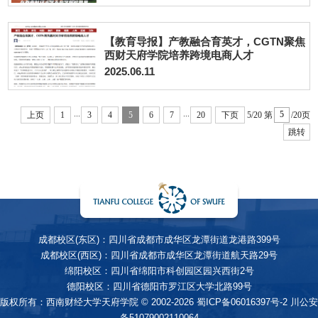
【教育导报】产教融合育英才，CGTN聚焦
西财天府学院培养跨境电商人才
2025.06.11
...
...
上页
1
3
4
5
6
7
20
下页
5/20
第
/20页
跳转
成都校区(东区)：四川省成都市成华区龙潭街道龙港路399号
成都校区(西区)：四川省成都市成华区龙潭街道航天路29号
绵阳校区：四川省绵阳市科创园区园兴西街2号
德阳校区：四川省德阳市罗江区大学北路99号
版权所有：西南财经大学天府学院 © 2002-2026
蜀ICP备06016397号-2
川公安
备51079002110064