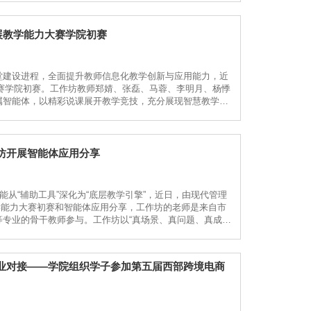
展教学能力大赛学院初赛
堂建设进程，全面提升教师信息化教学创新与应用能力，近
大赛学院初赛。工作坊教师郑婧、张磊、马蓉、李明月、杨悸
属智能体，以精彩说课展开教学竞技，充分展现智慧教学创
扣智能体赋能课前、课中、课后全教学闭环核心，紧密贴合一
坊开展智能体应用分享
能从“辅助工具”深化为“底层教学引擎”，近日，由现代管理
教学能力大赛初赛和智能体应用分享，工作坊的老师是来自市
专业的骨干教师参与。工作坊以“真场景、真问题、真成
的AI教学智能体。席乙文瞄准人力资源管理课程中“...
业对接——学院组织学子参加第五届西部跨境电商