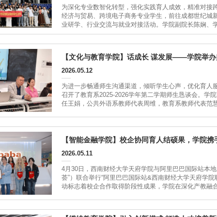
为深化专业数智化转型，强化实践育人成效，精准对接跨
经济与贸易、跨境电子商务专业学生，前往成都世纪城
业研学、行业交流与就业对接活动。学院副院长陈娴、
参与。师生在博览会现场本届博览会立足西部外贸发展
优质源头企业、...
【文化与教育学院】话成长 谋发展——学院举办
2026.05.12
为进一步畅通师生沟通渠道，倾听学生心声，优化育人服务
召开了教育系2025-2026学年第二学期师生恳谈会
任王娟，公共外语系教师代表周维，教育系教师代表范
会议伊始，张维作开场发言。他鼓励同学们敞开心扉，
示老师们将全力为大家答疑解惑、...
【智能金融学院】校企协同育人结硕果，学院携
2026.05.11
4月30日，西南财经大学天府学院与阿里巴巴国际站本
荟”）联合举行“阿里巴巴国际站&西南财经大学天府学
动标志着校企合作取得阶段性成果，学院在深化产教融
项目自3月中旬启动，由智能金融学院牵头实施，在学
商务专业9名学生，...