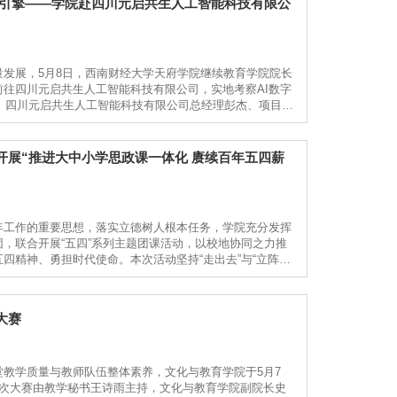
新引擎——学院赴四川元启共生人工智能科技有限公
发展，5月8日，西南财经大学天府学院继续教育学院院长
往四川元启共生人工智能科技有限公司，实地考察AI数字
。四川元启共生人工智能科技有限公司总经理彭杰、项目负
程中，何亮一行详细了解了OPC创新社区的运营机制、实
展“推进大中小学思政课一体化 赓续百年五四薪
年工作的重要思想，落实立德树人根本任务，学院充分发挥
，联合开展“五四”系列主题团课活动，以校地协同之力推
四精神、勇担时代使命。本次活动坚持“走出去”与“立阵
团，深入罗江区多所初高中，送去有温度、有深度、有情怀
大赛
堂教学质量与教师队伍整体素养，文化与教育学院于5月7
本次大赛由教学秘书王诗雨主持，文化与教育学院副院长史