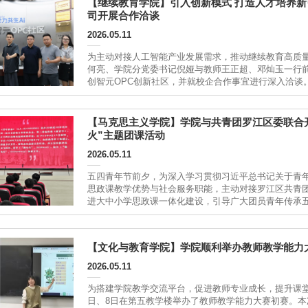
【继续教育学院】引入创新模式 打造人才培养
司开展合作洽谈
2026.05.11
为主动对接人工智能产业发展需求，推动继续教育高质量
何亮、学院分党委书记倪娅与教师王正超、邓灿玉一行前
创智元OPC创新社区，并就校企合作事宜进行深入洽谈
责人刘权贤及团队成员参与洽谈。现场考察在实地参观过
训场景、...
【马克思主义学院】学院与共青团罗江区委联合开
火”主题团课活动
2026.05.11
五四青年节前夕，为深入学习贯彻习近平总书记关于青
思政课教学优势与社会服务职能，主动对接罗江区共青团
进大中小学思政课一体化建设，引导广大团员青年传承五
地”双向发力。一方面，学院选派优秀教师组建思政宣讲
的精品主题团课，...
【文化与教育学院】学院顺利举办教师教学能力
2026.05.11
​为搭建学院教学交流平台，促进教师专业成长，提升课
日、8日在第五教学楼举办了教师教学能力大赛初赛。