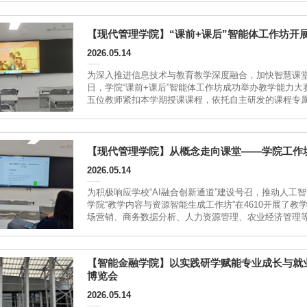
与针对性；...
【现代管理学院】“课前+课后”智能体工作坊开
2026.05.14
为深入推进信息技术与教育教学深度融合，加快智慧课
日，学院“课前+课后”智能体工作坊成功举办教学能力
五位教师紧扣本学期授课课程，依托自主研发的课程专
新实践成果。张磊老师分享“HR 概论智伴”本次大赛紧
线真实教学场景。...
【现代管理学院】从概念走向课堂——学院工作
2026.05.14
为积极响应学校“AI融合创新通道”建设号召，推动人工智
学院“教学内容与资源智能生成工作坊”在4610开展了
场营销、商务数据分析、人力资源管理、农业经济管理等
效”为导向，要求教师们结合所授课程，搭建一款真实落地
【智能金融学院】以实践研学赋能专业成长与就
博览会
2026.05.14