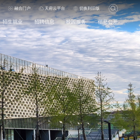
历
融合门户
天府云平台
切换到旧版
招生就业
招聘信息
校园服务
信息公开