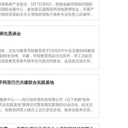
境电商产业前沿，5月7日至9日，智能金融学院组织国际
新国际会展中心，参加第五届西部跨境电商博览会，开展产
学院经济系副主任王雪和跨境电子商务专业负责人田睿带队
实际，聚焦跨境电商新业态、新模式，汇聚行业头部平台、
师生恳谈会
，文化与教育学院教育系于5月6日中午在五教5605教室
。学院副院长张维、羊媛，学院教育系副主任郭丹，学工办副主
慧祯及教育系各年级学生代表共同参会。会议由王娟主持。
围绕学习、生活、成长等方面的困惑与建议畅所欲言，并表
手阿里巴巴共建联合实践基地
地服务中心——四川创外荟科技有限公司（以下简称“创外
院联合实践基地”授牌仪式暨首期实践项目结业活动。此次活
合、创新协同育人模式上迈出坚实步伐。集体合影本次实践
校统筹指导下稳步推进。学院择优遴选国际贸易、跨境电子