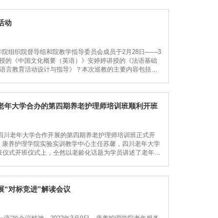
活动
院组织院督导组和院教学指导委员会成员于2月28日——3
讲授的《中国文化概要（英语）》安婷婷讲授的《法语基础
童语言教育活动设计与指导》？本次巡教的主要内容包括教
...
老年大学合办的第四期养老护理师培训班顺利开班
与四川老年大学合作开展的第四期养老护理师培训班正式开
，康养护理学院实验实训教学中心主任苏馨，四川老年大学
班仪式开班仪式上，仝然以老龄化话题为学员讲述了老年人
“对标竞进”解读会议