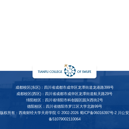
成都校区(东区)：四川省成都市成华区龙潭街道龙港路399号
成都校区(西区)：四川省成都市成华区龙潭街道航天路29号
绵阳校区：四川省绵阳市科创园区园兴西街2号
德阳校区：四川省德阳市罗江区大学北路99号
版权所有：西南财经大学天府学院 © 2002-2026
蜀ICP备06016397号-2
川公安
备51079002110064