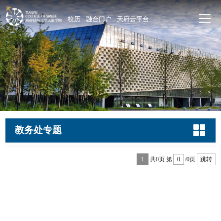
校历
融合门户
天府云平台
教务处专题
1
共0页
第
/0页
跳转