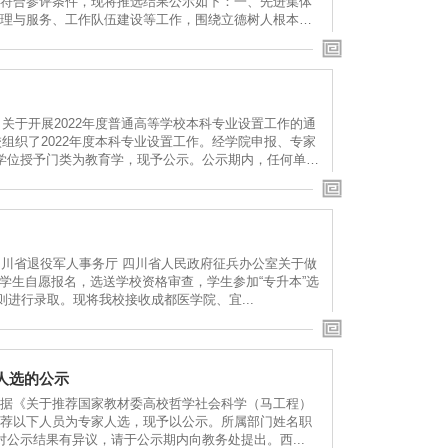
符合参评条件，现将推选结果公示如下：一、先进集体
理与服务、工作队伍建设等工作，围绕立德树人根本
关于开展2022年度普通高等学校本科专业设置工作的通
组织了2022年度本科专业设置工作。经学院申报、专家
学位授予门类为教育学，现予公示。公示期内，任何单
 四川省退役军人事务厅 四川省人民政府征兵办公室关于做
过学生自愿报名，选送学校资格审查，学生参加“专升本”选
进行录取。现将我校接收成都医学院、宜...
人选的公示
据《关于推荐国家教材委高校哲学社会科学（马工程）
荐以下人员为专家人选，现予以公示。所属部门姓名职
对公示结果有异议，请于公示期内向教务处提出。西...