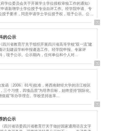
政府学位委员会关于开展学士学位授权审核工作的通知》
度申请新增学士学位授予专业自评工作。经学院申请、专
位授予要求，同意申请学士学位授予权，现予公示。公
科的公示
《四川省教育厅关于组织开展四川省高等学校“双一流”建
贡嘎计划建设学科申报遴选工作。经学院申报、专家评
，现予公示。公示期内，任何单位和个人对...
发函〔2006〕81号)批准，将西南财经大学的涪江校区
，三个习惯，四项品质”为培养目标，始终坚持“国际化、
值观”等办学理念。学校坚持改革...
荐的公示
《四川省语委四川省教育厅关于做好国家通用语言文字