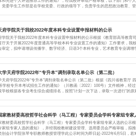
体和先进个人评选推荐工作的通知》，经我校评审组严格审核，以下部门和个人
。党委学生工作部是在学校党委、行政的领导下，负责学生的思想政治教育、管
天府学院关于我校2022年度本科专业设置申报材料的公示
府学院关于我校2022年度本科专业设置申报材料的公示根据《教育部高等教育司
育厅关于开展2022年度普通高等学校本科专业设置工作的通知》工作要求，我校
会审定，拟申请增设传播学、数字经济、日语3个本科专业，艺术教育专业调增
学天府学院2022年“专升本”调剂录取名单公示（第二批）
天府学院2022年“专升本”调剂录取名单公示（第二批）根据《四川省教育厅
高等学校专升本考试招生工作的通知》（川教函〔2022〕100号）文件精神，经
拔学校根据各专业考生综合成绩排名，按照“计划一次下达，录取一次进行”的原则
国家教材委高校哲学社会科学（马工程）专家委员会学科专家组专家
家教材委高校哲学社会科学（马工程）专家委员会学科专家组专家人选的公示根
专家组专家人选的通知》，并经我校教材建设管理、选用委员会严格审核，拟推
别会计学院张琴专职教师教授管理学此公示时间为即日起-2022年6月5日，若