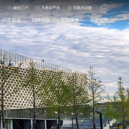
历
融合门户
天府云平台
切换到旧版
招生就业
招聘信息
校园服务
信息公开