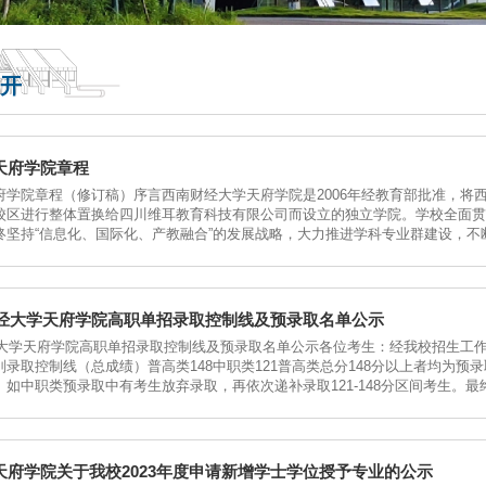
开
天府学院章程
府学院章程（修订稿）序言西南财经大学天府学院是2006年经教育部批准，将
校区进行整体置换给四川维耳教育科技有限公司而设立的独立学院。学校全面贯
终坚持“信息化、国际化、产教融合”的发展战略，大力推进学科专业群建设，
应用型大学。...
南财经大学天府学院高职单招录取控制线及预录取名单公示
财经大学天府学院高职单招录取控制线及预录取名单公示各位考生：经我校招生工作
录取控制线（总成绩）普高类148中职类121普高类总分148分以上者均为预录取
如中职类预录取中有考生放弃录取，再依次递补录取121-148分区间考生。
天府学院关于我校2023年度申请新增学士学位授予专业的公示