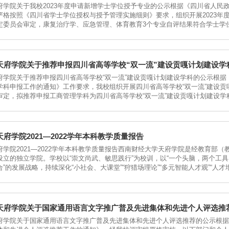
府学院关于我校2023年度申请新增学士学位授予专业的公示根据《四川省人民
严格按照《四川省学士学位授权与授予管理实施细则》要求，组织开展2023年
定委员会审定，康复治疗学、应急管理、体育教育3个专业自评结果符合学士学
天府学院关于推荐申报四川省高等学校“双一流”建设贡嘎计划建设学
府学院关于推荐申报四川省高等学校“双一流”建设贡嘎计划建设学科的公示根据
学科申报工作的通知》工作要求，我校组织开展四川省高等学校“双一流”建设
审定，拟推荐申报工商管理学科为四川省高等学校“双一流”建设贡嘎计划建设学科
府学院2021—2022学年本科教学质量报告
学院2021—2022学年本科教学质量报告西南财经大学天府学院是经教育部（教
设立的独立学院。学校以“崇文尚武、敏思践行”为校训，以“一个头脑，两个工具
”的发展战略，持续深化“小社会、大课堂”“狩猎场理论”“多元智能人才观”“人才增
天府学院关于国家通用语言文字推广普及先进集体和先进个人评选推
府学院关于国家通用语言文字推广普及先进集体和先进个人评选推荐的公示根据