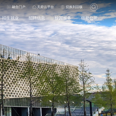
历
融合门户
天府云平台
切换到旧版
招生就业
招聘信息
校园服务
信息公开