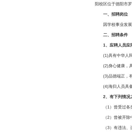
阳校区位于德阳市罗
一、
招聘岗位
因学校事业发展
二、
招聘条件
1
、应聘人员应
(1)具有中华
(2)身心健康
(3)品德端正
(4)海归人员
2
、有下列情况
（1）曾受过各
（2）曾被开除
（3）有违法、