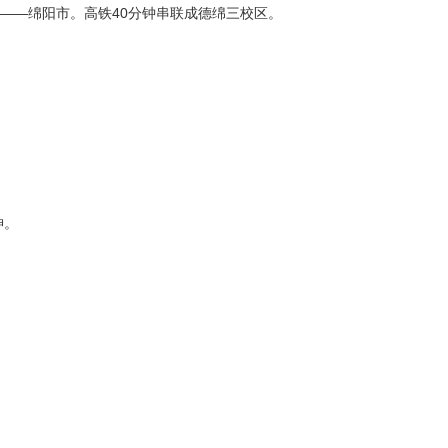
——绵阳市。高铁40分钟串联成德绵三校区。
神。