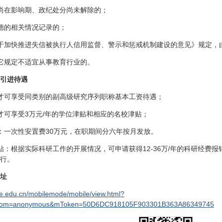
尚在影响期、政纪处分尚未解除的；
德的相关情况记录的；
于加快推进失信被执行人信用监督、警示和惩戒机制建设的意见》规定，
它规定不适宜从事教育行业的。
引进待遇
才可享受同类别的副高级研究序列职称基本工资待遇；
才可享受3万元/年的学位津贴和相应的名校津贴；
：一次性安置费30万元，在职期间分六年按月发放。
贴：根据实际科研工作的开展情况，可申请获得12-36万/年的科研经费报
行。
址
ufe.edu.cn/mobilemode/mobile/view.html?
rom=anonymous&mToken=50D6DC918105F903301B363A86349745