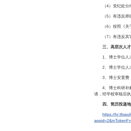
（4）党纪处分
（5）有违反师
（6）按照《关
（7）有违反其
三、
高层次人才
1、博士学位人
2、博士学位人
3、博士安置费
4、博士科研补
请，经学校审核后执
四、简历投递地
https://hr.tfsw
appid=2&mTokenF