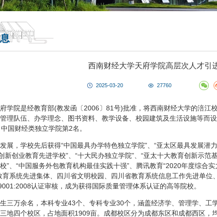
息
西南财经大学天府学院高层次人才引
2025-03-20
27760
府学院是经教育部(教发函〔2006〕81号)批准，将西南财经大学的涪
管理队伍、办学理念、图书资料、教学设备、校园建筑及生活设施等而设
，中国财经类独立学院第2名。
发展，学校先后获得“中国最具办学特色独立学院”、“亚太区最具发展潜力品
“创新创业教育先进学校”、“十大民办独立学院”、“亚太十大教育创新示范基
校”、“中国服务外包教育机构最佳实践十强”、腾讯教育“2020年度综合
教育系统先进集体、四川省文明校园、四川省教育系统信息工作先进单位、
9001:2008认证审核，成为获得国际质量管理体系认证的高等院校。
生三万余名，本科专业43个、专科专业30个，涵盖经济学、管理学、工
三地四个校区，占地面积1909亩。成都校区分为成都东区和成都西区，