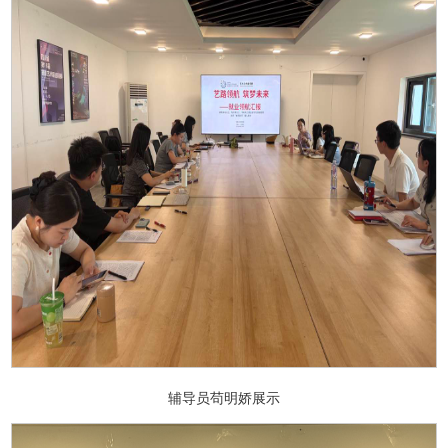
辅导员苟明娇展示