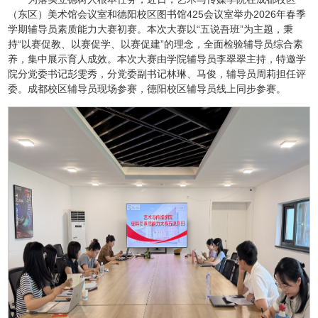
（东区）美术馆会议室和德阳校区图书馆425会议室举办2026年春季
学期辅导员素质能力大赛初赛。本次大赛以“五说吾班”为主题，秉
持“以赛促教、以赛促学、以赛促建”的理念，全面检验辅导员综合素
养，集中展示育人成效。本次大赛由学院辅导员李翠翠主持，特邀学
院分党委书记彭雯秀，分党委副书记林琳、马俊，辅导员周莉担任评
委。成都校区辅导员现场参赛，德阳校区辅导员线上同步参赛。