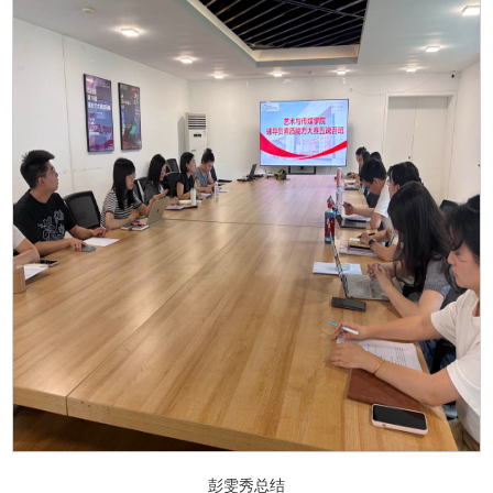
彭雯秀总结