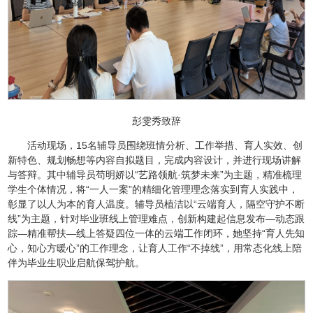
彭雯秀致辞
活动现场，15名辅导员围绕班情分析、工作举措、育人实效、创
新特色、规划畅想等内容自拟题目，完成内容设计，并进行现场讲解
与答辩。其中辅导员苟明娇以“艺路领航·筑梦未来”为主题，精准梳理
学生个体情况，将“一人一案”的精细化管理理念落实到育人实践中，
彰显了以人为本的育人温度。辅导员植洁以“云端育人，隔空守护不断
线”为主题，针对毕业班线上管理难点，创新构建起信息发布—动态跟
踪—精准帮扶—线上答疑四位一体的云端工作闭环，她坚持“育人先知
心，知心方暖心”的工作理念，让育人工作“不掉线”，用常态化线上陪
伴为毕业生职业启航保驾护航。