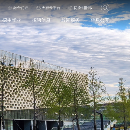
历
融合门户
天府云平台
切换到旧版
招生就业
招聘信息
校园服务
信息公开