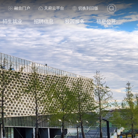
历
融合门户
天府云平台
切换到旧版
招生就业
招聘信息
校园服务
信息公开