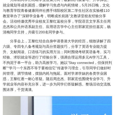
就业规划等成长困惑，缓解学习焦虑与内耗情绪，5月26日晚，文化
与教育学院青春健康同伴社携手绵阳校区第二学生社区在实验楼110
教室举办了“深耕学业备考，明晰成长前路”文教讲堂校友经验分享
会。活动特邀优秀毕业校友王黎红返校分享，学院语言文学系主任周
忠杰和公共外语系副主任、应用语言学中心主任郭家宏担任嘉宾，杨
清梅同学主持，共吸引200名同学参与。
分享会上，王黎红结合自身申请香港大学的经历，细致讲解了四
六级、专四专八备考规划与高分答题技巧，分享了英语专业能力提
升、文献阅读、口语练习的实用方法；同时围绕考研英语备考、实习
经验、求职就业等进行了经验分享，强调合理运用多元AI学习工具，
不拘泥于单一平台，助力高效学习。她以“Stay connected，但保持判
断”“学习一个东西不等于要相信它”传递学习理念，引导同学们做好时
间管理、调节情绪，摆脱内耗与拖延。面对学弟学妹的各类学业困
惑，王黎红逐一耐心答疑。随后周忠杰、郭家宏也围绕专业学习、升
学就业等内容补充分享，进一步为同学们答疑解惑。整场活动交流氛
围浓厚，干货满满。