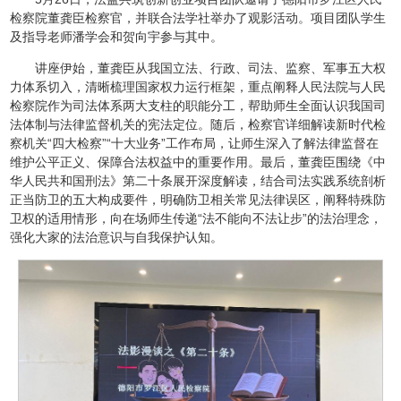
检察院董龚臣检察官，并联合法学社举办了观影活动。项目团队学生
及指导老师潘学会和贺向宇参与其中。
讲座伊始，董龚臣从我国立法、行政、司法、监察、军事五大权
力体系切入，清晰梳理国家权力运行框架，重点阐释人民法院与人民
检察院作为司法体系两大支柱的职能分工，帮助师生全面认识我国司
法体制与法律监督机关的宪法定位。随后，检察官详细解读新时代检
察机关“四大检察”“十大业务”工作布局，让师生深入了解法律监督在
维护公平正义、保障合法权益中的重要作用。最后，董龚臣围绕《中
华人民共和国刑法》第二十条展开深度解读，结合司法实践系统剖析
正当防卫的五大构成要件，明确防卫相关常见法律误区，阐释特殊防
卫权的适用情形，向在场师生传递“法不能向不法让步”的法治理念，
强化大家的法治意识与自我保护认知。