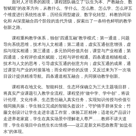
面对人才培养的困境，课程团队确立了“以生为本、产教融合、数
智赋能”的改革方向，从教什么、学什么、怎么教、怎么学、怎么评五
个维度进行系统性改革，历经应用型建设、数字化转型、科教协同深
化和 AI深度融合四个阶段的迭代升级，探索出了一条特色鲜明的教学
创新之路。
课程重构教学体系，独创“四通互融”教学模式：第一通道，问题
导向系统思维，技术与人文相通；第二通道，虚实互通创意增强，虚
拟与现实相通；第三通道，多元协同价值共创，课堂与产业相通；第
四通道，全程评价成长赋能，过程与评价相通。四条通道相辅相成，
技术与人文的思考，引导虚实互通的创意方向；虚实互通的成果，通
过课堂与产业的对接落地；而全程评价的反馈，又反过来为下一次项
目设计提供精准导航。四条通道相互融合，共同驱动教学创新。
课程将在地文化、智能科技、生态环保确立为三大主题项目群，
将真实产业课题引入教学全流程。课程坚持“做中学、学中创”，将设
计伦理、文化传承、生态责任融入真实任务，实现知识传授与价值引
领同频共振：学生独立完成的智能头盔设计，守护骑手群体安全；竹
藤文创设计让学生走进非遗工作室，体验工匠精神；适老化产品设计
走进养老家庭，学生在真实场景中理解老人尊严……教师不讲大道
理，学生在项目中自然生长出情感——这正是新文科思政教育“如盐在
水”的体现。