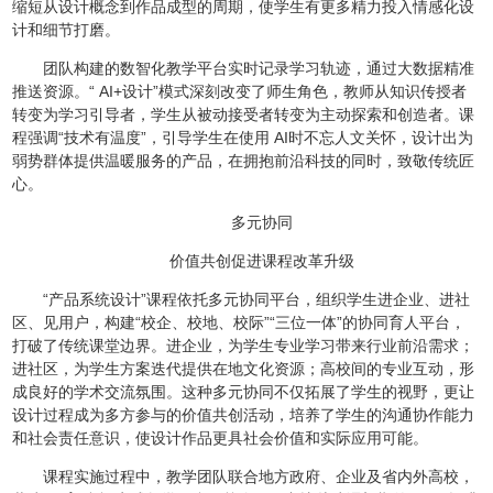
缩短从设计概念到作品成型的周期，使学生有更多精力投入情感化设
计和细节打磨。
团队构建的数智化教学平台实时记录学习轨迹，通过大数据精准
推送资源。“ AI+设计”模式深刻改变了师生角色，教师从知识传授者
转变为学习引导者，学生从被动接受者转变为主动探索和创造者。课
程强调“技术有温度”，引导学生在使用 AI时不忘人文关怀，设计出为
弱势群体提供温暖服务的产品，在拥抱前沿科技的同时，致敬传统匠
心。
多元协同
价值共创促进课程改革升级
“产品系统设计”课程依托多元协同平台，组织学生进企业、进社
区、见用户，构建“校企、校地、校际”“三位一体”的协同育人平台，
打破了传统课堂边界。进企业，为学生专业学习带来行业前沿需求；
进社区，为学生方案迭代提供在地文化资源；高校间的专业互动，形
成良好的学术交流氛围。这种多元协同不仅拓展了学生的视野，更让
设计过程成为多方参与的价值共创活动，培养了学生的沟通协作能力
和社会责任意识，使设计作品更具社会价值和实际应用可能。
课程实施过程中，教学团队联合地方政府、企业及省内外高校，