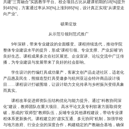
共建“三育融合”实践教学平台。校企项目占比从建课初期的18[%]提升
到45[%]，方案通过率从30[%]上涨到85[%]，设计真正实现“从课堂走
向产业”。
硕果绽放
从示范引领到范式推广
9年深耕，带来专业建设的全面蝶变。课程持续迭代，推动学院
整体专业建设水平的提升，形成“课程引领、专业支撑、产业反哺”的
良好生态。课程成果多次在社区展览、企业宣讲、论坛交流中广泛传
播，为专业建设与发展带来了良好的社会影响。
学生设计的竹编灯具成功量产，客家文创产品走进社区，适老化
产品惠及民生，熊猫造型灯具受邀参与杭州亚运会特许商品设计项
目……课程设计打破围墙，让设计助力文化传承与乡村振兴变得具象
而真实。
课程改革促进师资队伍结构优化与能力提升。通过“科教协同深
化”建设，教师团队在重大项目、高水平论文及专利软著方面取得突
破，形成的“双师型”教师队伍，反哺专业其他课程建设，带动专业课
程体系更新换代。课程建立的“虚实互通、多元协同”机制，加强学校
与地方政府、行业企业的深度合作，构建稳定的产教融合基地，确保