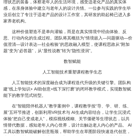
理状态的装备，体察老年人的生活环境，感受适老化产品的真实体
感，在亲身体验中建立与老年人的设计共情。一位参与实践的学生毕
业后创立了专注于适老产品的设计工作室，其研发的助起椅已进入多
家养老机构。
这种价值塑造不是单向灌输，而是在真实情境中经由体验、反
思、行动内化的生成过程。团队将其概括为“情境嵌入—问题驱动—价
值澄清—设计表达—社会检验”的思政融入模型，使课程思政从“附加
题”变为“必答题”，从“显性说教”转为“隐性浸润”。
数智赋能
人工智能技术重塑课程教学生态
人工智能技术的深度融合成为课程迭代升级的关键引擎。团队构
建“线上学知识+ AI助创意+线下深打磨”的闭环教学模式，实现数智赋
能下的教学范式转型。
在“智能陪伴机器人”教学案例中，课程教学按“导、学、研、练、
展”五环节推进，创新利用VR技术与 AI生成内容结合，让学生沉浸式
体验“把自己变成老人”，模拟视线模糊、关节僵硬等生理状态，以共
情替代数据，感知老年人内心世界，设计出触达老人内心的产品。 AI
工具以数智赋能破解创意瓶颈，帮助学生在草图阶段快速迭代创意，