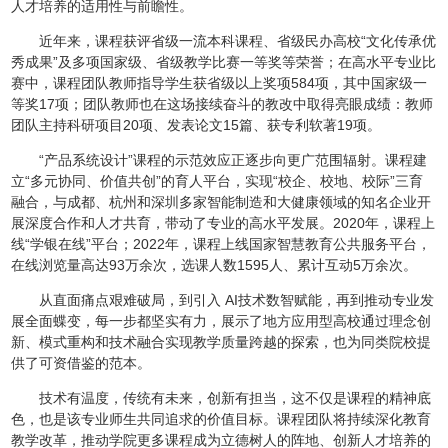
人才培养的适用性与前瞻性。
近年来，课程获评省级一流本科课程、省级民办高校“文化传承优
秀成果”及多项国家级、省级教学比赛一等奖等荣誉；在高水平专业比
赛中，课程团队教师指导学生获省级以上奖项584项，其中国家级一
等奖17项；团队教师也在这场接续奋斗的教改中取得亮眼成绩：教师
团队主持科研项目20项、发表论文15篇、获专利软著19项。
“产品系统设计”课程的示范效应正逐步向更广范围辐射。课程建
立“多元协同、价值共创”的育人平台，实现“校企、校地、校际”三育
融合，与成都、杭州和深圳多家智能制造和大健康领域的知名企业开
展深度合作和人才共育，带动了专业的高水平发展。2020年，课程上
线“学银在线”平台；2022年，课程上线国家智慧教育公共服务平台，
在线浏览量高达93万余次，选课人数1595人、累计互动5万余次。
从直面痛点艰难破局，到引入 AI技术数智赋能，再到推动专业发
展全面蝶变，每一步都坚实有力，展示了地方应用型高校通过理念创
新、模式重构和技术融合实现教学质量跨越的探索，也为同类院校提
供了可资借鉴的范本。
技术有温度，传统有未来，创新有担当，这不仅是课程的精神底
色，也是该专业师生共同追求的价值目标。课程团队将持续深化教育
教学改革，推动学院更多课程成为立德树人的阵地、创新人才培养的