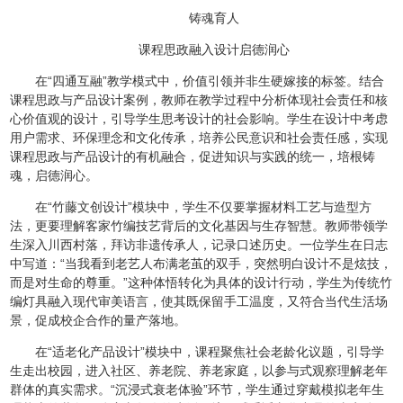
铸魂育人
课程思政融入设计启德润心
在“四通互融”教学模式中，价值引领并非生硬嫁接的标签。结合
课程思政与产品设计案例，教师在教学过程中分析体现社会责任和核
心价值观的设计，引导学生思考设计的社会影响。学生在设计中考虑
用户需求、环保理念和文化传承，培养公民意识和社会责任感，实现
课程思政与产品设计的有机融合，促进知识与实践的统一，培根铸
魂，启德润心。
在“竹藤文创设计”模块中，学生不仅要掌握材料工艺与造型方
法，更要理解客家竹编技艺背后的文化基因与生存智慧。教师带领学
生深入川西村落，拜访非遗传承人，记录口述历史。一位学生在日志
中写道：“当我看到老艺人布满老茧的双手，突然明白设计不是炫技，
而是对生命的尊重。”这种体悟转化为具体的设计行动，学生为传统竹
编灯具融入现代审美语言，使其既保留手工温度，又符合当代生活场
景，促成校企合作的量产落地。
在“适老化产品设计”模块中，课程聚焦社会老龄化议题，引导学
生走出校园，进入社区、养老院、养老家庭，以参与式观察理解老年
群体的真实需求。“沉浸式衰老体验”环节，学生通过穿戴模拟老年生