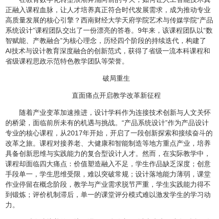
正融入课程血脉，让人才培养真正符合时代发展需求，成为推动专业
高质量发展的核心引擎？西南财经大学天府学院艺术与传媒学院“产品
系统设计”课程团队交出了一份漂亮的答卷。9年来，该课程团队以“数
智赋能、产教融合”为核心理念，历经四个阶段的持续迭代，构建了
AI技术与设计教育深度融合的创新范式，获得了省级一流本科课程和
省级课程思政示范特色教学团队等荣誉。
破局重生
直面痛点开启教学改革新征程
随着产业变革加速推进，设计学科作为连接技术创新与人文关怀
的桥梁，面临前所未有的机遇与挑战。“产品系统设计”作为产品设计
专业的核心课程，从2017年开始，开启了一段创新探索和接续奋斗的
改革之旅。课程对接养老、大健康和智能制造等地方重点产业，培养
具备创新思维与实践能力的复合型设计人才。然而，在实际教学中，
课程却面临四大痛点：价值塑造融入不足，学生作品缺乏深度；创意
手段单一，学生思维受限，难以突破常规；设计落地能力薄弱，课堂
作业停留在概念阶段，教学与产业需求脱节严重，学生实践能力得不
到锻炼；评价机制滞后，单一的课堂评分模式难以激发学生的学习动
力。