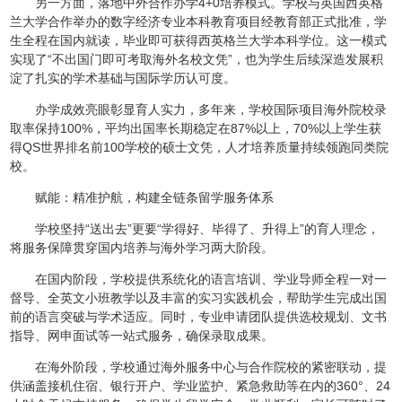
另一方面，落地中外合作办学4+0培养模式。学校与英国西英格
兰大学合作举办的数字经济专业本科教育项目经教育部正式批准，学
生全程在国内就读，毕业即可获得西英格兰大学本科学位。这一模式
实现了“不出国门即可考取海外名校文凭”，也为学生后续深造发展积
淀了扎实的学术基础与国际学历认可度。
办学成效亮眼彰显育人实力，多年来，学校国际项目海外院校录
取率保持100%，平均出国率长期稳定在87%以上，70%以上学生获
得QS世界排名前100学校的硕士文凭，人才培养质量持续领跑同类院
校。
赋能：精准护航，构建全链条留学服务体系
学校坚持“送出去”更要“学得好、毕得了、升得上”的育人理念，
将服务保障贯穿国内培养与海外学习两大阶段。
在国内阶段，学校提供系统化的语言培训、学业导师全程一对一
督导、全英文小班教学以及丰富的实习实践机会，帮助学生完成出国
前的语言突破与学术适应。同时，专业申请团队提供选校规划、文书
指导、网申面试等一站式服务，确保录取成果。
在海外阶段，学校通过海外服务中心与合作院校的紧密联动，提
供涵盖接机住宿、银行开户、学业监护、紧急救助等在内的360°、24