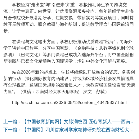
学校坚持“走出去”与“引进来”并重，积极推动师生双向跨境交
流，让学生真正走向世界、让优质资源服务校内。每年组织学生赴海
外合作院校开展暑期研学、短期交换、带薪实习等实践项目，同时持
续开展教师互访、联合教研与海外培训，促进教学理念与国际前沿同
步。
在课程与文化输出方面，学校积极推动优质课程“出海”，向海外
学子讲述中国故事、分享中国智慧。《金融科技：从数字钱包到全球
影响》《巴蜀文化》等多门课程已成功入选海外平台，将中国金融创
新实践与巴蜀文化精髓融入国际课堂，增进中外文化理解与互鉴。
站在2026年新的起点上，学校将继续以开放融合的姿态、务实创
新的行动，深化国际教育内涵建设，持续为区域经济社会发展输送具
有全球视野、通晓国际规则的高素质人才，为教育强国建设贡献“天府
力量”。（供稿：西南财经大学天府学院，罗文、彭辕）
http://sc.china.com.cn/2026-05/13/content_43425837.html
上一篇：【中国教育新闻网】文脉润校园 匠心育新人——西南财经大学天府学院深耕文化育人实践厚植青年成长底色
下一篇：【中国网】四川首家科学家精神研究院在西南财经大学天府学院正式成立