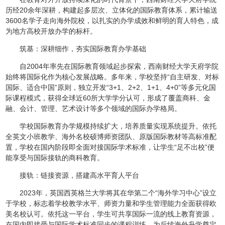
历经20余年深耕，构建起多层次、立体化的国际教育体系，累计输送
3600名学子走向海外院校，以扎实的办学成效和鲜明的育人特色，成
为地方高校开放办学的标杆。
筑基：深耕细作，夯实国际教育办学基础
自2004年率先在国际教育领域起步探索，西南财经大学天府学院
始终将国际化作为核心发展战略。多年来，学校坚持“自主研发、对标
国际、适合中国”原则，独立开发“3+1、2+2、1+1、4+0”等多元化国
际课程模式，获得全球近60所大学学分认可，形成了覆盖商科、金
融、会计、管理、艺术设计等多个领域的国际办学格局。
学校国际教育办学规模持续扩大，培养质量实现系统提升。依托
全英文小班教学、海外名校硕博师资团队、原版国际教材等高标准配
置，学校在国内阶段即全面对接国际学术标准，让学生“足不出校”便
能享受与国际接轨的商科教育。
接轨：链接资源，搭建高水平育人平台
2023年，英国西英格兰大学将其在华第二个“海外学习中心”设立
于学校，标志着学校教学水平、师资力量和学生管理能力全面获得欧
美名校认可。依托这一平台，学生可共享国际一流的线上教育资源，
在国内即接受与国际学术标准同步的课程训练，为后续海外升学奠定