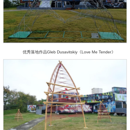
优秀落地作品Gleb Dusavitskiy《Love Me Tender》